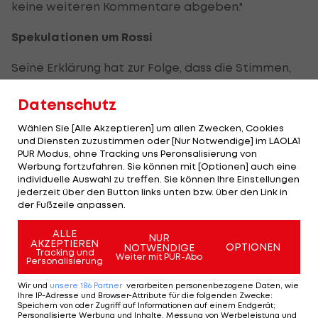
keine weiteren Kommentare abgeben."
Spekulationen um Rossi
Seine Erklärung hat zur Folge, dass die Stimmen,
die
Valentino Rossi
2013 wieder auf der Yamaha
Datenschutz
sehen, lauter werden und sowohl Italien, als auch
Japan noch schärfer beobachtet werden als
Wählen Sie [Alle Akzeptieren] um allen Zwecken, Cookies
und Diensten zuzustimmen oder [Nur Notwendige] im LAOLA1
bislang.
PUR Modus, ohne Tracking uns Peronsalisierung von
Werbung fortzufahren. Sie können mit [Optionen] auch eine
Doch neben Rossi richten sich die Blicke auch auf
individuelle Auswahl zu treffen. Sie können Ihre Einstellungen
jederzeit über den Button links unten bzw. über den Link in
Jorge Lorenzo
und seiner Reaktion auf die
der Fußzeile anpassen.
mögliche Rückkehr des Rekordweltmeisters.
ALLE
NUR
"Ich habe die Gerüchte gehört. Für Yamaha
AKZEPTIEREN
OPTIONEN
NOTWENDIGE
Tracking und
Weiter mit PUR-Abo
könnte es gut sein, wenn Valentino zurück kommt,
Personalisierung
wir waren in der Vergangenheit ein gutes Duo,
Wir und
unsere
186
Partner
verarbeiten personenbezogene Daten, wie
Ihre IP-Adresse und Browser-Attribute für die folgenden Zwecke
:
aber es ist noch nichts entschieden. Ich mag es,
Speichern von oder Zugriff auf Informationen auf einem Endgerät;
Personalisierte Werbung und Inhalte, Messung von Werbeleistung und