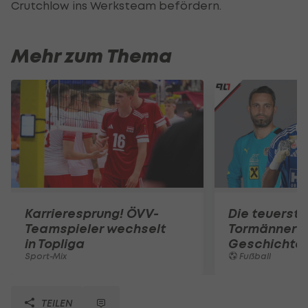
Crutchlow ins Werksteam befördern.
Mehr zum Thema
Karrieresprung! ÖVV-
Die teuerst
Teamspieler wechselt
Tormänner d
in Topliga
Geschichte
Sport-Mix
Fußball
TEILEN