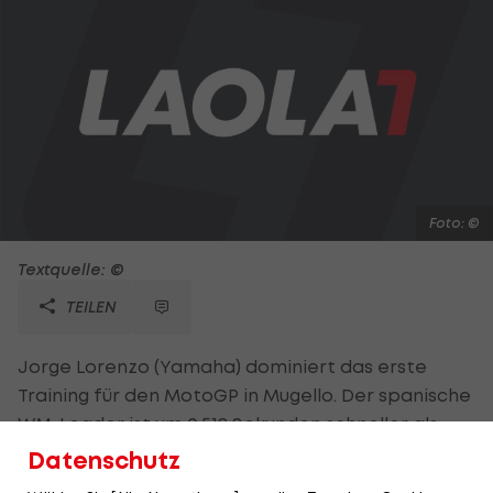
Foto: ©
Textquelle: ©
TEILEN
Jorge Lorenzo (Yamaha) dominiert das erste
Training für den MotoGP in Mugello. Der spanische
WM-Leader ist um 0,518 Sekunden schneller als
sein erster Verfolger Casey Stoner (Honda). Dani
Datenschutz
Pedrosa landet mit 0,746 Sekunden Rückstand auf