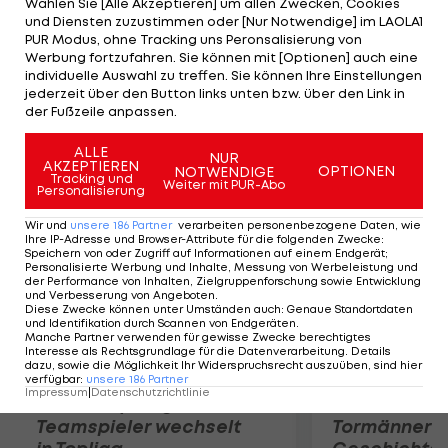
Wählen Sie [Alle Akzeptieren] um allen Zwecken, Cookies
Rang drei. Lokalmatador Valentino Rossi erzielt
und Diensten zuzustimmen oder [Nur Notwendige] im LAOLA1
mit 0,943 Sekunden die siebente Zeit. In der
PUR Modus, ohne Tracking uns Peronsalisierung von
Werbung fortzufahren. Sie können mit [Optionen] auch eine
Moto3-Klasse fährt Maverick Vinales Bestzeit. Der
individuelle Auswahl zu treffen. Sie können Ihre Einstellungen
Spanier bleibt 0,133 Sek. vor Danny Kent. WM-
jederzeit über den Button links unten bzw. über den Link in
der Fußzeile anpassen.
Leader Sandro Cortese belegt Rang drei.
ALLE
NUR
AKZEPTIEREN
Mehr zum Thema
OPTIONEN
NOTWENDIGE
Tracking und
Weiter mit PUR-Abo
Personalisierung
Wir und
unsere
186
Partner
verarbeiten personenbezogene Daten, wie
Ihre IP-Adresse und Browser-Attribute für die folgenden Zwecke
:
Speichern von oder Zugriff auf Informationen auf einem Endgerät;
Personalisierte Werbung und Inhalte, Messung von Werbeleistung und
der Performance von Inhalten, Zielgruppenforschung sowie Entwicklung
und Verbesserung von Angeboten
.
Diese Zwecke können unter Umständen auch
:
Genaue Standortdaten
und Identifikation durch Scannen von Endgeräten
.
Manche Partner verwenden für gewisse Zwecke berechtigtes
Interesse als Rechtsgrundlage für die Datenverarbeitung. Details
dazu, sowie die Möglichkeit Ihr Widerspruchsrecht auszuüben, sind hier
verfügbar
:
unsere
186
Partner
Impressum
|
Datenschutzrichtlinie
Karrieresprung! ÖVV-
Die teuerst
Teamspieler wechselt
Tormänner d