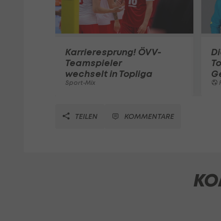
Karrieresprung! ÖVV-
Di
Teamspieler
T
wechselt in Topliga
G
Sport-Mix
F
TEILEN
KOMMENTARE
KO