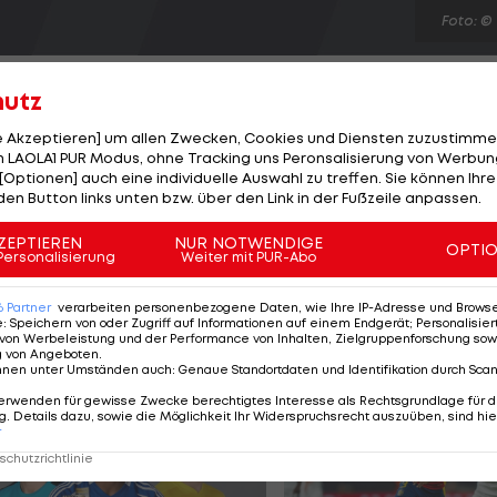
Foto: ©
hutz
le Akzeptieren] um allen Zwecken, Cookies und Diensten zuzustimme
 LAOLA1 PUR Modus, ohne Tracking uns Peronsalisierung von Werbung
[Optionen] auch eine individuelle Auswahl zu treffen. Sie können Ihre
MotoGP in Indianapolis geben die Werks-Hondas den To
den Button links unten bzw. über den Link in der Fußzeile anpassen.
Stoner vor Dani Pedrosa (+0,181 Sek) die Bestzeit. Beste
ti) auf Rang drei. In der Nachmittags-Session dominie
ZEPTIEREN
NUR NOTWENDIGE
OPTI
Personalisierung
Weiter mit PUR-Abo
t mit 0,295 Sekunden halbwegs an die Zeit des Spanie
 sich im zweiten Training und belegt Rang drei.
6
Partner
verarbeiten personenbezogene Daten, wie Ihre IP-Adresse und Browser-
e
:
Speichern von oder Zugriff auf Informationen auf einem Endgerät; Personalisi
von Werbeleistung und der Performance von Inhalten, Zielgruppenforschung sow
g von Angeboten
.
nnen unter Umständen auch
:
Genaue Standortdaten und Identifikation durch Sca
erwenden für gewisse Zwecke berechtigtes Interesse als Rechtsgrundlage für d
. Details dazu, sowie die Möglichkeit Ihr Widerspruchsrecht auszuüben, sind hie
r
chutzrichtlinie