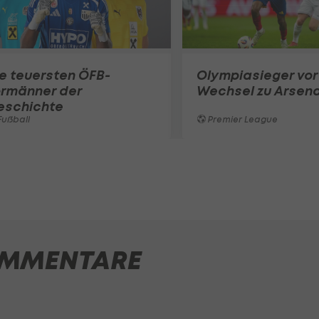
e teuersten ÖFB-
Olympiasieger vor
ormänner der
Wechsel zu Arsena
eschichte
ußball
Premier League
MMENTARE