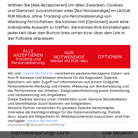
ein Erfolg. Wir haben das Schlüsselbein mit einer
Wählen Sie [Alle Akzeptieren] um allen Zwecken, Cookies
und Diensten zuzustimmen oder [Nur Notwendige] im LAOLA1
Titanplatte und acht Schrauben fixiert", schildert
PUR Modus, ohne Tracking uns Peronsalisierung von
der zuständige Arzt Dr. Michele Zasa. Erst
Werbung fortzufahren. Sie können mit [Optionen] auch eine
individuelle Auswahl zu treffen. Sie können Ihre Einstellungen
nachdem sein Zustand evaluiert wurde, könne
jederzeit über den Button links unten bzw. über den Link in
gesagt werden, wie lange die Rehabilitation des
der Fußzeile anpassen.
regierenden Weltmeisters dauern wird.
ALLE
NUR
AKZEPTIEREN
OPTIONEN
NOTWENDIGE
Mehr zum Thema
Tracking und
Weiter mit PUR-Abo
Personalisierung
Wir und
unsere
186
Partner
verarbeiten personenbezogene Daten, wie
Ihre IP-Adresse und Browser-Attribute für die folgenden Zwecke
:
Speichern von oder Zugriff auf Informationen auf einem Endgerät;
Personalisierte Werbung und Inhalte, Messung von Werbeleistung und
der Performance von Inhalten, Zielgruppenforschung sowie Entwicklung
und Verbesserung von Angeboten
.
Diese Zwecke können unter Umständen auch
:
Genaue Standortdaten
und Identifikation durch Scannen von Endgeräten
.
Manche Partner verwenden für gewisse Zwecke berechtigtes
Interesse als Rechtsgrundlage für die Datenverarbeitung. Details
dazu, sowie die Möglichkeit Ihr Widerspruchsrecht auszuüben, sind hier
verfügbar
:
unsere
186
Partner
Impressum
|
Datenschutzrichtlinie
Karrieresprung! ÖVV-
Die teuerst