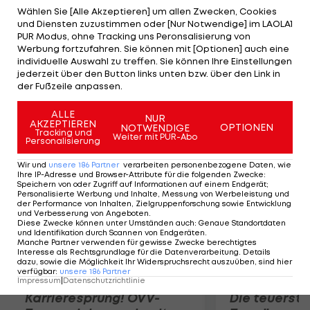
Einsatz kommen und wohl durch Alex de Angelis
Wählen Sie [Alle Akzeptieren] um allen Zwecken, Cookies
und Diensten zuzustimmen oder [Nur Notwendige] im LAOLA1
aus San Marino ersetzt. "Es war ein großartiges
PUR Modus, ohne Tracking uns Peronsalisierung von
Wochenende. Ich bin glücklich und freue mich auf
Werbung fortzufahren. Sie können mit [Optionen] auch eine
individuelle Auswahl zu treffen. Sie können Ihre Einstellungen
den zweiten Teil meines Lebens", erklärte der 40-
jederzeit über den Button links unten bzw. über den Link in
jährige, der künftig im "Texas Tornado Boot Camp"
der Fußzeile anpassen.
junge Motorradfahrer ausbildet.
ALLE
NUR
AKZEPTIEREN
OPTIONEN
NOTWENDIGE
Mehr zum Thema
Tracking und
Weiter mit PUR-Abo
Personalisierung
Wir und
unsere
186
Partner
verarbeiten personenbezogene Daten, wie
Ihre IP-Adresse und Browser-Attribute für die folgenden Zwecke
:
Speichern von oder Zugriff auf Informationen auf einem Endgerät;
Personalisierte Werbung und Inhalte, Messung von Werbeleistung und
der Performance von Inhalten, Zielgruppenforschung sowie Entwicklung
und Verbesserung von Angeboten
.
Diese Zwecke können unter Umständen auch
:
Genaue Standortdaten
und Identifikation durch Scannen von Endgeräten
.
Manche Partner verwenden für gewisse Zwecke berechtigtes
Interesse als Rechtsgrundlage für die Datenverarbeitung. Details
dazu, sowie die Möglichkeit Ihr Widerspruchsrecht auszuüben, sind hier
verfügbar
:
unsere
186
Partner
Impressum
|
Datenschutzrichtlinie
Karrieresprung! ÖVV-
Die teuerst