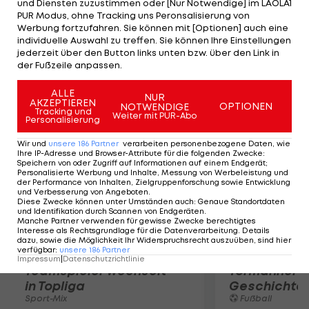
und Diensten zuzustimmen oder [Nur Notwendige] im LAOLA1
Sensationell auch die Leistung von Jorge Lorenzo.
PUR Modus, ohne Tracking uns Peronsalisierung von
Mit einem frisch operierten Schlüsselbein fährt
Werbung fortzufahren. Sie können mit [Optionen] auch eine
der Spanier auf Platz fünf und sichert damit in der
individuelle Auswahl zu treffen. Sie können Ihre Einstellungen
jederzeit über den Button links unten bzw. über den Link in
Gesamtwertung Platz zwei hinter Pedrosa ab.
der Fußzeile anpassen.
Mehr zum Thema
ALLE
NUR
AKZEPTIEREN
OPTIONEN
NOTWENDIGE
Tracking und
Weiter mit PUR-Abo
Personalisierung
Wir und
unsere
186
Partner
verarbeiten personenbezogene Daten, wie
Ihre IP-Adresse und Browser-Attribute für die folgenden Zwecke
:
Speichern von oder Zugriff auf Informationen auf einem Endgerät;
Personalisierte Werbung und Inhalte, Messung von Werbeleistung und
der Performance von Inhalten, Zielgruppenforschung sowie Entwicklung
und Verbesserung von Angeboten
.
Diese Zwecke können unter Umständen auch
:
Genaue Standortdaten
und Identifikation durch Scannen von Endgeräten
.
Manche Partner verwenden für gewisse Zwecke berechtigtes
Interesse als Rechtsgrundlage für die Datenverarbeitung. Details
dazu, sowie die Möglichkeit Ihr Widerspruchsrecht auszuüben, sind hier
verfügbar
:
unsere
186
Partner
Karrieresprung! ÖVV-
Die teuerst
Impressum
|
Datenschutzrichtlinie
Teamspieler wechselt
Tormänner d
in Topliga
Geschichte
Sport-Mix
Fußball