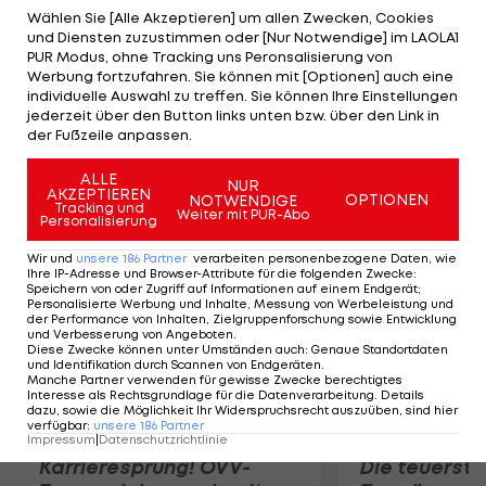
Weltmeisterschaft anzuführen", so der 20-Jährige.
Wählen Sie [Alle Akzeptieren] um allen Zwecken, Cookies
und Diensten zuzustimmen oder [Nur Notwendige] im LAOLA1
Die Umstände seien aufgrund der Zwangspausen
PUR Modus, ohne Tracking uns Peronsalisierung von
von Pedrosa und Jorge Lorenzo "sehr speziell"
Werbung fortzufahren. Sie können mit [Optionen] auch eine
individuelle Auswahl zu treffen. Sie können Ihre Einstellungen
gewesen. "Es war für mich also wichtig, möglichst
jederzeit über den Button links unten bzw. über den Link in
viele Punkte mitzunehmen." Dass er seinen
der Fußzeile anpassen.
zweiten Sieg feierte, sei "umso schöner".
ALLE
NUR
AKZEPTIEREN
OPTIONEN
NOTWENDIGE
Mehr zum Thema
Tracking und
Weiter mit PUR-Abo
Personalisierung
Wir und
unsere
186
Partner
verarbeiten personenbezogene Daten, wie
Ihre IP-Adresse und Browser-Attribute für die folgenden Zwecke
:
Speichern von oder Zugriff auf Informationen auf einem Endgerät;
Personalisierte Werbung und Inhalte, Messung von Werbeleistung und
der Performance von Inhalten, Zielgruppenforschung sowie Entwicklung
und Verbesserung von Angeboten
.
Diese Zwecke können unter Umständen auch
:
Genaue Standortdaten
und Identifikation durch Scannen von Endgeräten
.
Manche Partner verwenden für gewisse Zwecke berechtigtes
Interesse als Rechtsgrundlage für die Datenverarbeitung. Details
dazu, sowie die Möglichkeit Ihr Widerspruchsrecht auszuüben, sind hier
verfügbar
:
unsere
186
Partner
Impressum
|
Datenschutzrichtlinie
Karrieresprung! ÖVV-
Die teuerst