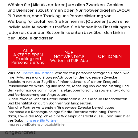
verlassen. Später fuhr er sogar noch ein paar
Wählen Sie [Alle Akzeptieren] um allen Zwecken, Cookies
Runden.
und Diensten zuzustimmen oder [Nur Notwendige] im LAOLA1
PUR Modus, ohne Tracking uns Peronsalisierung von
Werbung fortzufahren. Sie können mit [Optionen] auch eine
Schwerer Hayden-Abflug
individuelle Auswahl zu treffen. Sie können Ihre Einstellungen
jederzeit über den Button links unten bzw. über den Link in
Hayden hatte es schwerer erwischt. Er flog nur
der Fußzeile anpassen.
vier Minuten nach Spies an fast der gleichen
ALLE
Stelle mit einem Highsider ab und blieb zunächst
NUR
AKZEPTIEREN
OPTIONEN
NOTWENDIGE
Tracking und
bewegungslos liegen.
Weiter mit PUR-Abo
Personalisierung
Sofort kamen die roten Flaggen und dann auch
Wir und
unsere
186
Partner
verarbeiten personenbezogene Daten, wie
Ihre IP-Adresse und Browser-Attribute für die folgenden Zwecke
:
eine kleine Entwarnung, da Hayden bei
Speichern von oder Zugriff auf Informationen auf einem Endgerät;
Personalisierte Werbung und Inhalte, Messung von Werbeleistung und
Bewusstsein war und sich gut bewegen konnte, als
der Performance von Inhalten, Zielgruppenforschung sowie Entwicklung
und Verbesserung von Angeboten
.
er auf der Bahre in den Krankenwagen geladen
Diese Zwecke können unter Umständen auch
:
Genaue Standortdaten
und Identifikation durch Scannen von Endgeräten
.
wurde. Aus dem Medical Centre hieß es, er habe
Manche Partner verwenden für gewisse Zwecke berechtigtes
Interesse als Rechtsgrundlage für die Datenverarbeitung. Details
sich keine schweren Verletzungen zugezogen,
dazu, sowie die Möglichkeit Ihr Widerspruchsrecht auszuüben, sind hier
verfügbar
:
unsere
186
Partner
allerdings wurde noch ein voller Check
Impressum
|
Datenschutzrichtlinie
angeordnet.