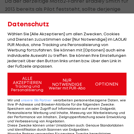
Da der derzeitige Moto2-Fahrer Bradley Smith für
2013 bereits als Pilot feststeht, sollte derjenige
Fahrer den Platz im Team erhalten, der Tech 3 als
Datenschutz
erster zusagt. Poncharal geht offenbar weiterhin
davon aus, dass sich entweder Dovizoso oder
Wählen Sie [Alle Akzeptieren] um allen Zwecken, Cookies
und Diensten zuzustimmen oder [Nur Notwendige] im LAOLA1
Crutchlow für sein Team entscheidet.
PUR Modus, ohne Tracking uns Peronsalisierung von
Werbung fortzufahren. Sie können mit [Optionen] auch eine
"Mir hat noch niemand gesagt, dass uns Andrea
individuelle Auswahl zu treffen. Sie können Ihre Einstellungen
jederzeit über den Button links unten bzw. über den Link in
oder Cal verlassen wird", meinte der Teamchef.
der Fußzeile anpassen.
"Ich habe auch gehört, dass Andrea angeblich
einen Vertrag bei
Ducati
unterschrieben hat, aber
ALLE
NUR
AKZEPTIEREN
OPTIONEN
NOTWENDIGE
sein Management hat mir bestätigt, dass noch
Tracking und
Weiter mit PUR-Abo
Personalisierung
nichts fix ist und ich der Erste bin, der es erfährt,
Wir und
unsere
186
Partner
verarbeiten personenbezogene Daten, wie
wenn es soweit ist."
Ihre IP-Adresse und Browser-Attribute für die folgenden Zwecke
:
Speichern von oder Zugriff auf Informationen auf einem Endgerät;
Personalisierte Werbung und Inhalte, Messung von Werbeleistung und
Ungewisse Zukunft
der Performance von Inhalten, Zielgruppenforschung sowie Entwicklung
und Verbesserung von Angeboten
.
Diese Zwecke können unter Umständen auch
:
Genaue Standortdaten
Ähnlich verhalte sich die Sache bei Crutchlow. "Mit
und Identifikation durch Scannen von Endgeräten
.
Manche Partner verwenden für gewisse Zwecke berechtigtes