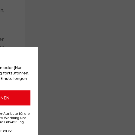
n,
er
er
n oder [Nur
e,
 fortzufahren.
 Einstellungen
ONEN
se
Attribute für die
erte Werbung und
ie Entwicklung
nnen von