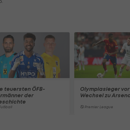
o.
e teuersten ÖFB-
Olympiasieger vor
ormänner der
Wechsel zu Arsena
eschichte
ußball
Premier League