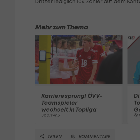
Dritter lediglich 104 Zähler auf dem Kont
Mehr zum Thema
Karrieresprung! ÖVV-
Di
Teamspieler
T
wechselt in Topliga
G
Sport-Mix
F
TEILEN
KOMMENTARE