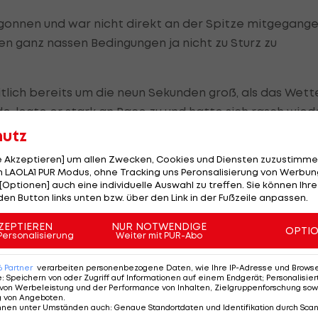
gonnen und war nicht direkt an der Spitze mitgegange
en ganz nassen Bedingungen ja nicht zu Sturz zu
lich bereits um die neun Sekunden groß, als das Wett
e, legte er stark an Pace zu und hatte sich rasch wied
hutz
le Akzeptieren] um allen Zwecken, Cookies und Diensten zuzustimme
rumpfte aber schnell auf drei Fahrer zusammen, Cortes
 LAOLA1 PUR Modus, ohne Tracking uns Peronsalisierung von Werbung
[Optionen] auch eine individuelle Auswahl zu treffen. Sie können Ihre
den Button links unten bzw. über den Link in der Fußzeile anpassen.
ZEPTIEREN
NUR NOTWENDIGE
OPTI
Personalisierung
Weiter mit PUR-Abo
ssi und Jack Miller fuhren sich wieder heran, was Corte
 dafür nahm, an der Spitze ernst zu machen.
6
Partner
verarbeiten personenbezogene Daten, wie Ihre IP-Adresse und Browser-
e
:
Speichern von oder Zugriff auf Informationen auf einem Endgerät; Personalisi
von Werbeleistung und der Performance von Inhalten, Zielgruppenforschung sow
bou hielt mit. Das schaffte der Franzose allerdings
g von Angeboten
.
nnen unter Umständen auch
:
Genaue Standortdaten und Identifikation durch Sca
, womit der Deutsche den ersten Sieg eines Deutschen