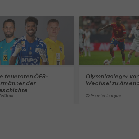
e teuersten ÖFB-
Olympiasieger vor
ormänner der
Wechsel zu Arsena
eschichte
ußball
Premier League