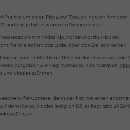
WM-Punkte um einen Platz, auf Tonucci hatten ihm aber 
17. und ausgefallen waren im Rennen einige.
assensturz mit Niklas Ajo, Adrian Martin, Niccolo
t für alle sofort das Ende, aber das Ziel sah keiner.
ossen, weil er Martin als Unfallauslöser eine verpasst
enso aufgeben wie Luigi Morciano. Alex Marquez,
Alan
 und Vinales stürzten.
 Geschenk für Cortese, denn der hat nun einen enorme
f dem Konto, Vinales lediglich 155, er liegt also 29 Zäh
nkten Dritter.