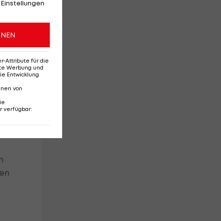
 Einstellungen
ONEN
gs
lom
Attribute für die
erte Werbung und
ie Entwicklung
nnen von
ie
r verfügbar
:
en
und
n
ten