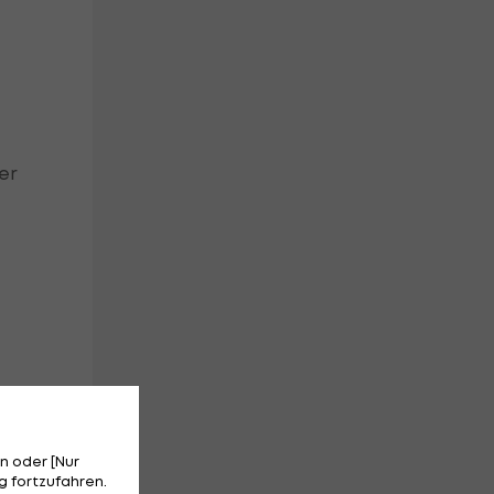
er
er
n oder [Nur
 fortzufahren.