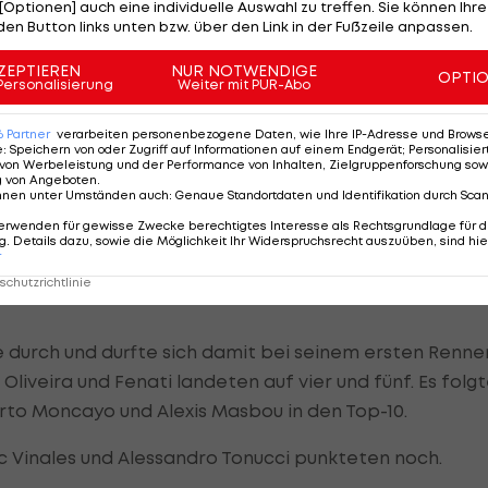
[Optionen] auch eine individuelle Auswahl zu treffen. Sie können Ihre
zwar, nachzusetzen und konnten sich damit vom Rest
den Button links unten bzw. über den Link in der Fußzeile anpassen.
 mehr einzuholen.
ZEPTIEREN
NUR NOTWENDIGE
OPTI
Personalisierung
Weiter mit PUR-Abo
n Runde. Cortese nutzte die Kraft seiner KTM, um eingan
 und gab danach einfach nur noch Gas. Vinales und Sa
6
Partner
verarbeiten personenbezogene Daten, wie Ihre IP-Adresse und Browser-
e
:
Speichern von oder Zugriff auf Informationen auf einem Endgerät; Personalisi
 geben.
von Werbeleistung und der Performance von Inhalten, Zielgruppenforschung sow
g von Angeboten
.
nnen unter Umständen auch
:
Genaue Standortdaten und Identifikation durch Sca
erwenden für gewisse Zwecke berechtigtes Interesse als Rechtsgrundlage für d
. Details dazu, sowie die Möglichkeit Ihr Widerspruchsrecht auszuüben, sind hie
womit er Cortese blockte und Salom innen durchschlüpf
r
dabei zu Sturz, womit Salom seinen ersten Sieg holte 
chutzrichtlinie
pe durch und durfte sich damit bei seinem ersten Renne
 Oliveira und Fenati landeten auf vier und fünf. Es folg
berto Moncayo und Alexis Masbou in den Top-10.
saac Vinales und Alessandro Tonucci punkteten noch.