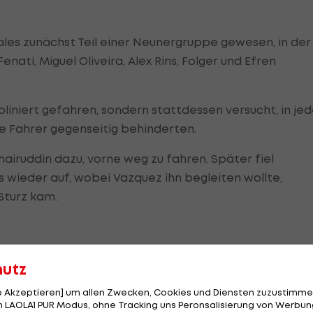
ales zunächst Teil einer Neunergruppe gewesen, in der
ati, Miguel Oliveira, Alex Rins, Folger und Efren
liniert gefahren, sondern stattdessen versucht, in jed
e Fahrer gegenseitig behinderten.
hairuddin dazu, vorne weg zu fahren. Später fiel
s wieder auf, wobei Vazquez ihn begleiten wollte,
Sturz kam.
uhig ihre Zeiten, nur ganz selten änderte sich was an d
hutz
le Akzeptieren] um allen Zwecken, Cookies und Diensten zuzustimme
derweil damit abfinden, dass der Zug abgefahren war.
 LAOLA1 PUR Modus, ohne Tracking uns Peronsalisierung von Werbung