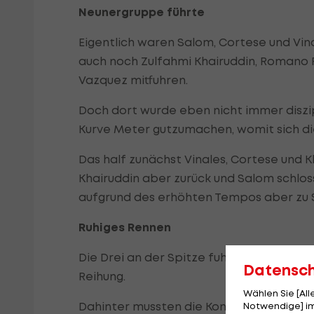
Neunergruppe führte
Eigentlich waren Salom, Cortese und Vin
auch noch Zulfahmi Khairuddin, Romano Fen
Vazquez mitfuhren.
Doch dort wurde eben nicht immer diszip
Kurve Meter gutzumachen, womit sich di
Das half zunächst Vinales, Cortese und K
Khairuddin aber zurück und Salom schlos
aufgrund des erhöhten Tempos aber zu 
Ruhiges Rennen
Die Drei an der Spitze fuhren daraufhin r
Datensc
Reihung.
Wählen Sie [Al
Dahinter mussten die Konkurrenten sich 
Notwendige] im