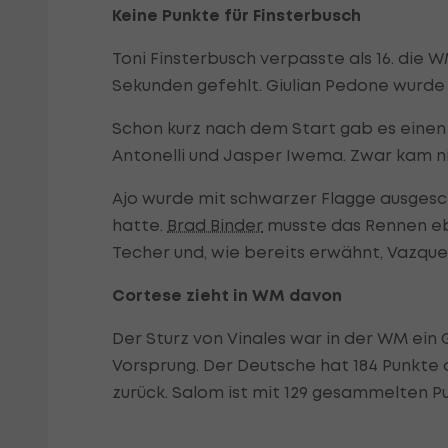
Keine Punkte für Finsterbusch
Toni Finsterbusch verpasste als 16. die 
Sekunden gefehlt. Giulian Pedone wurde 
Schon kurz nach dem Start gab es einen M
Antonelli und Jasper Iwema. Zwar kam nich
Ajo wurde mit schwarzer Flagge ausgeschl
hatte.
Brad Binder
musste das Rennen eb
Techer und, wie bereits erwähnt, Vazquez
Cortese zieht in WM davon
Der Sturz von Vinales war in der WM ein
Vorsprung. Der Deutsche hat 184 Punkte au
zurück. Salom ist mit 129 gesammelten Pu