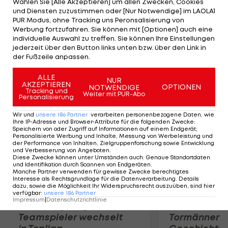
Wählen Sie [Alle Akzeptieren] um allen Zwecken, Cookies
Saisonsieg ein. Hinter Marquez landen Alex De
und Diensten zuzustimmen oder [Nur Notwendige] im LAOLA1
Angelis (SMR) und Mika Kallio (ITA). Pol Espargaro
PUR Modus, ohne Tracking uns Peronsalisierung von
Werbung fortzufahren. Sie können mit [Optionen] auch eine
kämpft sich vom 17. Startplatz noch auf Rang vier
individuelle Auswahl zu treffen. Sie können Ihre Einstellungen
vor, verliert aber in der WM weiter an Boden.
jederzeit über den Button links unten bzw. über den Link in
der Fußzeile anpassen.
Marquez baut seinen Vorsprung auf 43 Punkte aus.
ALLE
NUR
AKZEPTIEREN
Mehr zum Thema
OPTIONEN
NOTWENDIGE
Tracking und
Weiter mit PUR-Abo
Personalisierung
Wir und
unsere
186
Partner
verarbeiten personenbezogene Daten, wie
Ihre IP-Adresse und Browser-Attribute für die folgenden Zwecke
:
Speichern von oder Zugriff auf Informationen auf einem Endgerät;
Personalisierte Werbung und Inhalte, Messung von Werbeleistung und
der Performance von Inhalten, Zielgruppenforschung sowie Entwicklung
und Verbesserung von Angeboten
.
Diese Zwecke können unter Umständen auch
:
Genaue Standortdaten
und Identifikation durch Scannen von Endgeräten
.
Manche Partner verwenden für gewisse Zwecke berechtigtes
Interesse als Rechtsgrundlage für die Datenverarbeitung. Details
dazu, sowie die Möglichkeit Ihr Widerspruchsrecht auszuüben, sind hier
verfügbar
:
unsere
186
Partner
Impressum
|
Datenschutzrichtlinie
Karrieresprung! ÖVV-
Die teuerst
Teamspieler wechselt
Tormänner d