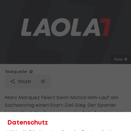
Foto: ©
Textquelle: ©
TEILEN
Marc Marquez feiert beim Moto2-WM-Lauf am
Sachsenring einen Start-Ziel-Sieg. Der Spanier
kontrolliert das Rennen von der Pole Position aus.
Sechs Rennen vor Schluss setzt er sich aus einer
Datenschutz
Dreiergruppe ab und fährt seinen vierten