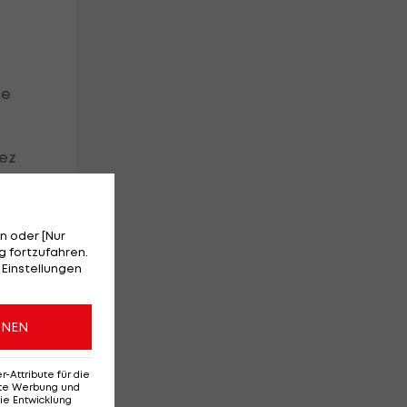
ie
uez
n oder [Nur
 fortzufahren.
 Einstellungen
ONEN
atz
Attribute für die
erte Werbung und
ie Entwicklung