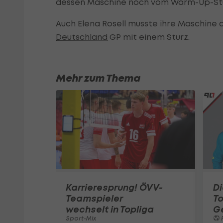
dessen Maschine noch vom Warm-Up-Stu
Auch Elena Rosell musste ihre Maschine 
Deutschland
GP mit einem Sturz.
Mehr zum Thema
Karrieresprung! ÖVV-
Di
Teamspieler
T
wechselt in Topliga
G
Sport-Mix
F