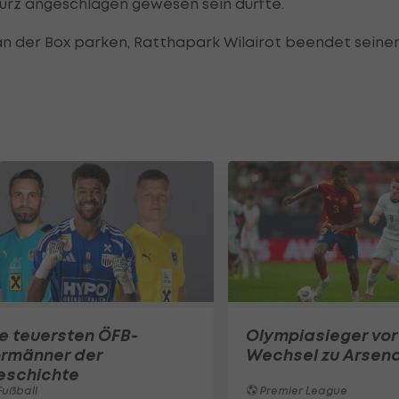
rz angeschlagen gewesen sein dürfte.
an der Box parken, Ratthapark Wilairot beendet seine
e teuersten ÖFB-
Olympiasieger vor
ormänner der
Wechsel zu Arsena
eschichte
ußball
Premier League