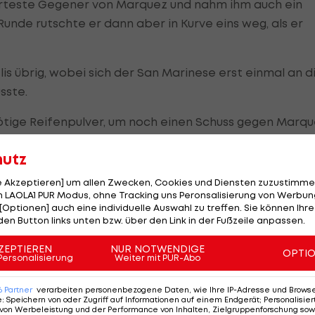
härteste Gegener von Marquez und nahm ihm auch ein
Runde rutschte er dann aber in Kurve eins weg, als er
is übrig, wobei sich der San Marinese erst einmal an d
sste.
tige Reifenpulver, um noch einen Schuss gegen Marq
hr halten und musste sich mit Rang drei begnügen.
hutz
le Akzeptieren] um allen Zwecken, Cookies und Diensten zuzustimme
 LAOLA1 PUR Modus, ohne Tracking uns Peronsalisierung von Werbung
spargaro. Der Spanier hatte es im Regen-Qualifying
[Optionen] auch eine individuelle Auswahl zu treffen. Sie können Ihre
utzte am Sonntag aber seine Trockenpace, um sich nach
den Button links unten bzw. über den Link in der Fußzeile anpassen.
ZEPTIEREN
NUR NOTWENDIGE
OPTI
Personalisierung
Weiter mit PUR-Abo
 Sturz, schließlich schaffte er es aber noch bis auf Pl
 Führung in der Weltmeisterschaft stark an.
6
Partner
verarbeiten personenbezogene Daten, wie Ihre IP-Adresse und Browser-
e
:
Speichern von oder Zugriff auf Informationen auf einem Endgerät; Personalisi
von Werbeleistung und der Performance von Inhalten, Zielgruppenforschung sow