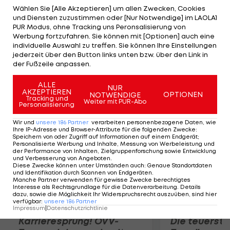
"Aber nichts kann das Training auf der Strecke
Wählen Sie [Alle Akzeptieren] um allen Zwecken, Cookies
und Diensten zuzustimmen oder [Nur Notwendige] im LAOLA1
ersetzen", so Wurz, der weiß: "Es ist eine Saison
PUR Modus, ohne Tracking uns Peronsalisierung von
zum Lernen." In Silverstone will der
Werbung fortzufahren. Sie können mit [Optionen] auch eine
individuelle Auswahl zu treffen. Sie können Ihre Einstellungen
Niederösterreicher dennoch mitmischen: "Es wird
jederzeit über den Button links unten bzw. über den Link in
nicht einfach, aber wir wollen in Silverstone aufs
der Fußzeile anpassen.
Podest."
ALLE
NUR
AKZEPTIEREN
OPTIONEN
NOTWENDIGE
Mehr zum Thema
Tracking und
Weiter mit PUR-Abo
Personalisierung
Wir und
unsere
186
Partner
verarbeiten personenbezogene Daten, wie
Ihre IP-Adresse und Browser-Attribute für die folgenden Zwecke
:
Speichern von oder Zugriff auf Informationen auf einem Endgerät;
Personalisierte Werbung und Inhalte, Messung von Werbeleistung und
der Performance von Inhalten, Zielgruppenforschung sowie Entwicklung
und Verbesserung von Angeboten
.
Diese Zwecke können unter Umständen auch
:
Genaue Standortdaten
und Identifikation durch Scannen von Endgeräten
.
Manche Partner verwenden für gewisse Zwecke berechtigtes
Interesse als Rechtsgrundlage für die Datenverarbeitung. Details
dazu, sowie die Möglichkeit Ihr Widerspruchsrecht auszuüben, sind hier
verfügbar
:
unsere
186
Partner
Impressum
|
Datenschutzrichtlinie
Karrieresprung! ÖVV-
Die teuerst