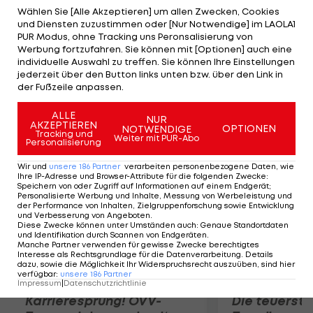
der Kontrakt des Deutschen nun bis 2015 läuft,
Wählen Sie [Alle Akzeptieren] um allen Zwecken, Cookies
und Diensten zuzustimmen oder [Nur Notwendige] im LAOLA1
verleiht dem Team die nötige Ruhe und Stabilität,
PUR Modus, ohne Tracking uns Peronsalisierung von
um für die Zeit nach der Regel-Revolution planen
Werbung fortzufahren. Sie können mit [Optionen] auch eine
individuelle Auswahl zu treffen. Sie können Ihre Einstellungen
zu können. Auch Teamchef Christian Horner und
jederzeit über den Button links unten bzw. über den Link in
Design-Genie Adrian Newey haben feste
der Fußzeile anpassen.
Verträge.
ALLE
NUR
AKZEPTIEREN
OPTIONEN
NOTWENDIGE
Mehr zum Thema
Tracking und
Weiter mit PUR-Abo
Personalisierung
Wir und
unsere
186
Partner
verarbeiten personenbezogene Daten, wie
Ihre IP-Adresse und Browser-Attribute für die folgenden Zwecke
:
Speichern von oder Zugriff auf Informationen auf einem Endgerät;
Personalisierte Werbung und Inhalte, Messung von Werbeleistung und
der Performance von Inhalten, Zielgruppenforschung sowie Entwicklung
und Verbesserung von Angeboten
.
Diese Zwecke können unter Umständen auch
:
Genaue Standortdaten
und Identifikation durch Scannen von Endgeräten
.
Manche Partner verwenden für gewisse Zwecke berechtigtes
Interesse als Rechtsgrundlage für die Datenverarbeitung. Details
dazu, sowie die Möglichkeit Ihr Widerspruchsrecht auszuüben, sind hier
verfügbar
:
unsere
186
Partner
Impressum
|
Datenschutzrichtlinie
Karrieresprung! ÖVV-
Die teuerst