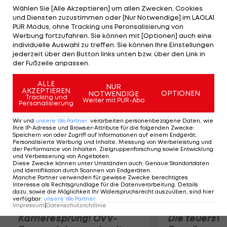
beseitigen. "Wir sind nicht berühmt für Strände
Wählen Sie [Alle Akzeptieren] um allen Zwecken, Cookies
und Diensten zuzustimmen oder [Nur Notwendige] im LAOLA1
und Meer, aber die Stimmung wird genial sein", so
PUR Modus, ohne Tracking uns Peronsalisierung von
Vettel. Der lediglich 50 Kilometer enfernt
Werbung fortzufahren. Sie können mit [Optionen] auch eine
individuelle Auswahl zu treffen. Sie können Ihre Einstellungen
aufgewachsene Heppenheimer (100 Punkte)
jederzeit über den Button links unten bzw. über den Link in
möchte zu Hause Alonso (129/Ferrari) und Red-Bull-
der Fußzeile anpassen.
Kollege Webber (116) wieder näher kommen.
ALLE
NUR
AKZEPTIEREN
OPTIONEN
NOTWENDIGE
Mehr zum Thema
Tracking und
Weiter mit PUR-Abo
Personalisierung
Wir und
unsere
186
Partner
verarbeiten personenbezogene Daten, wie
Ihre IP-Adresse und Browser-Attribute für die folgenden Zwecke
:
Speichern von oder Zugriff auf Informationen auf einem Endgerät;
Personalisierte Werbung und Inhalte, Messung von Werbeleistung und
der Performance von Inhalten, Zielgruppenforschung sowie Entwicklung
und Verbesserung von Angeboten
.
Diese Zwecke können unter Umständen auch
:
Genaue Standortdaten
und Identifikation durch Scannen von Endgeräten
.
Manche Partner verwenden für gewisse Zwecke berechtigtes
Interesse als Rechtsgrundlage für die Datenverarbeitung. Details
dazu, sowie die Möglichkeit Ihr Widerspruchsrecht auszuüben, sind hier
verfügbar
:
unsere
186
Partner
Impressum
|
Datenschutzrichtlinie
Karrieresprung! ÖVV-
Die teuerst