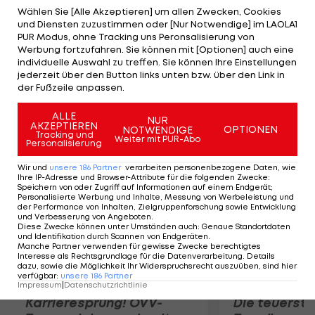
haben wir uns immer respektiert. Was neben der
Wählen Sie [Alle Akzeptieren] um allen Zwecken, Cookies
und Diensten zuzustimmen oder [Nur Notwendige] im LAOLA1
Strecke passiert ist, steht auf einem anderen
PUR Modus, ohne Tracking uns Peronsalisierung von
Blatt." Nun soll Kimi Räikkönen die Webber-
Werbung fortzufahren. Sie können mit [Optionen] auch eine
individuelle Auswahl zu treffen. Sie können Ihre Einstellungen
Nachfolge antreten. "Mit Kimi bin ich immer gut
jederzeit über den Button links unten bzw. über den Link in
klargekommen", würde Vettel ein Wechsel des
der Fußzeile anpassen.
Finnen ins Red-Bull-Lager freuen.
ALLE
NUR
AKZEPTIEREN
OPTIONEN
NOTWENDIGE
Mehr zum Thema
Tracking und
Weiter mit PUR-Abo
Personalisierung
Wir und
unsere
186
Partner
verarbeiten personenbezogene Daten, wie
Ihre IP-Adresse und Browser-Attribute für die folgenden Zwecke
:
Speichern von oder Zugriff auf Informationen auf einem Endgerät;
Personalisierte Werbung und Inhalte, Messung von Werbeleistung und
der Performance von Inhalten, Zielgruppenforschung sowie Entwicklung
und Verbesserung von Angeboten
.
Diese Zwecke können unter Umständen auch
:
Genaue Standortdaten
und Identifikation durch Scannen von Endgeräten
.
Manche Partner verwenden für gewisse Zwecke berechtigtes
Interesse als Rechtsgrundlage für die Datenverarbeitung. Details
dazu, sowie die Möglichkeit Ihr Widerspruchsrecht auszuüben, sind hier
verfügbar
:
unsere
186
Partner
Impressum
|
Datenschutzrichtlinie
Karrieresprung! ÖVV-
Die teuerst