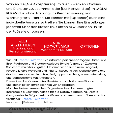
Leader klar vor Sebastian Vettel im Red Bull
Wählen Sie [Alle Akzeptieren] um allen Zwecken, Cookies
und Diensten zuzustimmen oder [Nur Notwendige] im LAOLA1
(+0,486) und Valtteri Bottas (+0,639). Verlierer des
PUR Modus, ohne Tracking uns Peronsalisierung von
Qualifying ist neben Hamilton auch Kimi
Werbung fortzufahren. Sie können mit [Optionen] auch eine
individuelle Auswahl zu treffen. Sie können Ihre Einstellungen
Räikkönen. Der Finne wird von Marussia-Pilot Jules
jederzeit über den Button links unten bzw. über den Link in
Bianchi in Q1 kurz vor Ende der Session geschlagen
der Fußzeile anpassen.
und startet als 17.
ALLE
NUR
AKZEPTIEREN
OPTIONEN
NOTWENDIGE
Mehr zum Thema
Tracking und
Weiter mit PUR-Abo
Personalisierung
Wir und
unsere
186
Partner
verarbeiten personenbezogene Daten, wie
Ihre IP-Adresse und Browser-Attribute für die folgenden Zwecke
:
Speichern von oder Zugriff auf Informationen auf einem Endgerät;
Personalisierte Werbung und Inhalte, Messung von Werbeleistung und
der Performance von Inhalten, Zielgruppenforschung sowie Entwicklung
und Verbesserung von Angeboten
.
Diese Zwecke können unter Umständen auch
:
Genaue Standortdaten
und Identifikation durch Scannen von Endgeräten
.
Manche Partner verwenden für gewisse Zwecke berechtigtes
Interesse als Rechtsgrundlage für die Datenverarbeitung. Details
dazu, sowie die Möglichkeit Ihr Widerspruchsrecht auszuüben, sind hier
verfügbar
:
unsere
186
Partner
Impressum
|
Datenschutzrichtlinie
Karrieresprung! ÖVV-
Die teuerst