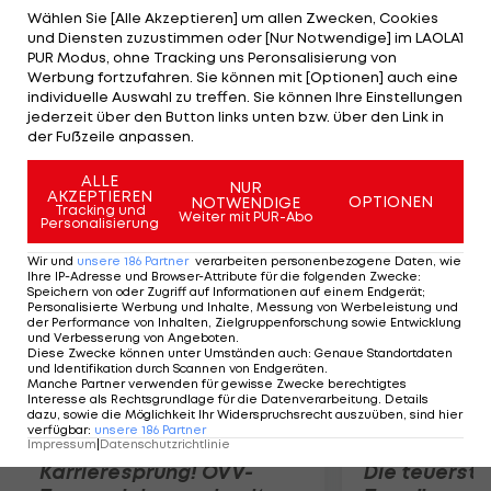
Rückstand hinter Romain Grosjean auf Rang vier
Wählen Sie [Alle Akzeptieren] um allen Zwecken, Cookies
und Diensten zuzustimmen oder [Nur Notwendige] im LAOLA1
ein. Lewis Hamilton belegt Rang sechs (+0,310 Sek.).
PUR Modus, ohne Tracking uns Peronsalisierung von
Im Gegensatz zu den beiden Trainings am Freitag
Werbung fortzufahren. Sie können mit [Optionen] auch eine
individuelle Auswahl zu treffen. Sie können Ihre Einstellungen
geht die dritte Trainings-Session bei trockener
jederzeit über den Button links unten bzw. über den Link in
Strecke über die Bühne. Das Qualifying findet um
der Fußzeile anpassen.
14 Uhr statt.
ALLE
NUR
AKZEPTIEREN
OPTIONEN
NOTWENDIGE
Mehr zum Thema
Tracking und
Weiter mit PUR-Abo
Personalisierung
Wir und
unsere
186
Partner
verarbeiten personenbezogene Daten, wie
Ihre IP-Adresse und Browser-Attribute für die folgenden Zwecke
:
Speichern von oder Zugriff auf Informationen auf einem Endgerät;
Personalisierte Werbung und Inhalte, Messung von Werbeleistung und
der Performance von Inhalten, Zielgruppenforschung sowie Entwicklung
und Verbesserung von Angeboten
.
Diese Zwecke können unter Umständen auch
:
Genaue Standortdaten
und Identifikation durch Scannen von Endgeräten
.
Manche Partner verwenden für gewisse Zwecke berechtigtes
Interesse als Rechtsgrundlage für die Datenverarbeitung. Details
dazu, sowie die Möglichkeit Ihr Widerspruchsrecht auszuüben, sind hier
verfügbar
:
unsere
186
Partner
Impressum
|
Datenschutzrichtlinie
Karrieresprung! ÖVV-
Die teuerst