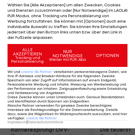
Entscheidung. In Q3 wechselt die Führung
Wählen Sie [Alle Akzeptieren] um allen Zwecken, Cookies
und Diensten zuzustimmen oder [Nur Notwendige] im LAOLA1
mehrmals. Letztlich schnappt Alonso Webber die
PUR Modus, ohne Tracking uns Peronsalisierung von
Pole um 0,050 Sekunden weg. Michael Schumacher
Werbung fortzufahren. Sie können mit [Optionen] auch eine
individuelle Auswahl zu treffen. Sie können Ihre Einstellungen
und Sebastian Vettel starten aus Reihe zwei.
jederzeit über den Button links unten bzw. über den Link in
Hamilton nur auf Startplatz 8, Button landet auf
der Fußzeile anpassen.
Rang 18.
ALLE
NUR
AKZEPTIEREN
OPTIONEN
NOTWENDIGE
Mehr zum Thema
Tracking und
Weiter mit PUR-Abo
Personalisierung
Wir und
unsere
186
Partner
verarbeiten personenbezogene Daten, wie
Ihre IP-Adresse und Browser-Attribute für die folgenden Zwecke
:
Speichern von oder Zugriff auf Informationen auf einem Endgerät;
Personalisierte Werbung und Inhalte, Messung von Werbeleistung und
der Performance von Inhalten, Zielgruppenforschung sowie Entwicklung
und Verbesserung von Angeboten
.
Diese Zwecke können unter Umständen auch
:
Genaue Standortdaten
und Identifikation durch Scannen von Endgeräten
.
Manche Partner verwenden für gewisse Zwecke berechtigtes
Interesse als Rechtsgrundlage für die Datenverarbeitung. Details
dazu, sowie die Möglichkeit Ihr Widerspruchsrecht auszuüben, sind hier
verfügbar
:
unsere
186
Partner
Impressum
|
Datenschutzrichtlinie
Karrieresprung! ÖVV-
Die teuerst