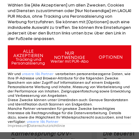
die FIA-Stewards nach einer langen Beratung
Wählen Sie [Alle Akzeptieren] um allen Zwecken, Cookies
und Diensten zuzustimmen oder [Nur Notwendige] im LAOLA1
Entwarnung: In Hockenheim wird die FIA keine
PUR Modus, ohne Tracking uns Peronsalisierung von
Strafen gegen Red Bull Racing aussprechen. Es ist
Werbung fortzufahren. Sie können mit [Optionen] auch eine
individuelle Auswahl zu treffen. Sie können Ihre Einstellungen
aber nicht ausgeschlossen, dass einige Teams vor
jederzeit über den Button links unten bzw. über den Link in
dem FIA-Schiedsgericht gegen dieses Urteil
der Fußzeile anpassen.
protestieren werden.
ALLE
NUR
AKZEPTIEREN
OPTIONEN
NOTWENDIGE
Mehr zum Thema
Tracking und
Weiter mit PUR-Abo
Personalisierung
Wir und
unsere
186
Partner
verarbeiten personenbezogene Daten, wie
Ihre IP-Adresse und Browser-Attribute für die folgenden Zwecke
:
Speichern von oder Zugriff auf Informationen auf einem Endgerät;
Personalisierte Werbung und Inhalte, Messung von Werbeleistung und
der Performance von Inhalten, Zielgruppenforschung sowie Entwicklung
und Verbesserung von Angeboten
.
Diese Zwecke können unter Umständen auch
:
Genaue Standortdaten
und Identifikation durch Scannen von Endgeräten
.
Manche Partner verwenden für gewisse Zwecke berechtigtes
Interesse als Rechtsgrundlage für die Datenverarbeitung. Details
dazu, sowie die Möglichkeit Ihr Widerspruchsrecht auszuüben, sind hier
verfügbar
:
unsere
186
Partner
Impressum
|
Datenschutzrichtlinie
Karrieresprung! ÖVV-
Die teuerst