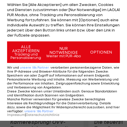
geht gegen das Test-Verhalten, nicht gegen den
Wählen Sie [Alle Akzeptieren] um allen Zwecken, Cookies
und Diensten zuzustimmen oder [Nur Notwendige] im LAOLA1
Sieg von Nico Rosberg. Die Testfahrt ist ein Vorteil.
PUR Modus, ohne Tracking uns Peronsalisierung von
Rein logistisch geht das für uns erst nach
Werbung fortzufahren. Sie können mit [Optionen] auch eine
individuelle Auswahl zu treffen. Sie können Ihre Einstellungen
Silverstone. Das heißt, wir verlieren noch zwei
jederzeit über den Button links unten bzw. über den Link in
Rennen bis wir auf diesem Wissensstand sind", so
der Fußzeile anpassen.
Helmut Marko.
ALLE
NUR
AKZEPTIEREN
OPTIONEN
NOTWENDIGE
Mehr zum Thema
Tracking und
Weiter mit PUR-Abo
Personalisierung
Wir und
unsere
186
Partner
verarbeiten personenbezogene Daten, wie
Ihre IP-Adresse und Browser-Attribute für die folgenden Zwecke
:
Speichern von oder Zugriff auf Informationen auf einem Endgerät;
Personalisierte Werbung und Inhalte, Messung von Werbeleistung und
der Performance von Inhalten, Zielgruppenforschung sowie Entwicklung
und Verbesserung von Angeboten
.
Diese Zwecke können unter Umständen auch
:
Genaue Standortdaten
und Identifikation durch Scannen von Endgeräten
.
Manche Partner verwenden für gewisse Zwecke berechtigtes
Interesse als Rechtsgrundlage für die Datenverarbeitung. Details
dazu, sowie die Möglichkeit Ihr Widerspruchsrecht auszuüben, sind hier
verfügbar
:
unsere
186
Partner
Impressum
|
Datenschutzrichtlinie
Karrieresprung! ÖVV-
Die teuerst