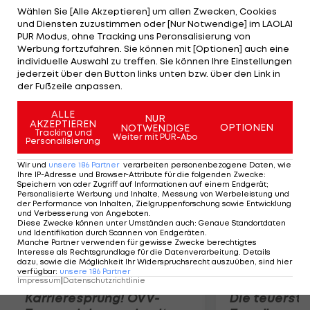
Entwicklungspotenzial gibt oder ob es einer
Wählen Sie [Alle Akzeptieren] um allen Zwecken, Cookies
und Diensten zuzustimmen oder [Nur Notwendige] im LAOLA1
Neuentwicklung bedarf, um den Mercedes-
PUR Modus, ohne Tracking uns Peronsalisierung von
Standard zu erreichen", erklärt Red-Bull-Boss Didi
Werbung fortzufahren. Sie können mit [Optionen] auch eine
individuelle Auswahl zu treffen. Sie können Ihre Einstellungen
Mateschitz. Seit Längerem kursieren Gerüchte um
jederzeit über den Button links unten bzw. über den Link in
einen möglichen Wechsel des Antriebspartners.
der Fußzeile anpassen.
"Alternativen gibt es immer", sagt Mateschitz.
ALLE
NUR
AKZEPTIEREN
OPTIONEN
NOTWENDIGE
Mehr zum Thema
Tracking und
Weiter mit PUR-Abo
Personalisierung
Wir und
unsere
186
Partner
verarbeiten personenbezogene Daten, wie
Ihre IP-Adresse und Browser-Attribute für die folgenden Zwecke
:
Speichern von oder Zugriff auf Informationen auf einem Endgerät;
Personalisierte Werbung und Inhalte, Messung von Werbeleistung und
der Performance von Inhalten, Zielgruppenforschung sowie Entwicklung
und Verbesserung von Angeboten
.
Diese Zwecke können unter Umständen auch
:
Genaue Standortdaten
und Identifikation durch Scannen von Endgeräten
.
Manche Partner verwenden für gewisse Zwecke berechtigtes
Interesse als Rechtsgrundlage für die Datenverarbeitung. Details
dazu, sowie die Möglichkeit Ihr Widerspruchsrecht auszuüben, sind hier
verfügbar
:
unsere
186
Partner
Impressum
|
Datenschutzrichtlinie
Karrieresprung! ÖVV-
Die teuerst