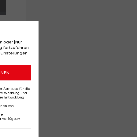
n oder [Nur
 fortzufahren.
t
 Einstellungen
u
ONEN
Attribute für die
erte Werbung und
ie Entwicklung
nnen von
ie
r verfügbar
:
Red-Bull-Rückkehr?
Ten