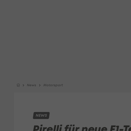
News
Motorsport
NEWS
Pirelli für neue F1-