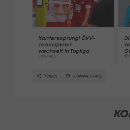
Karrieresprung! ÖVV-
Di
Teamspieler
T
wechselt in Topliga
G
Sport-Mix
F
TEILEN
KOMMENTARE
KO