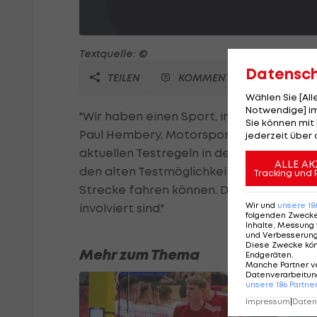
Textquelle: ©
Datensc
TEILEN
KOMMENTARE
Wählen Sie [Al
Notwendige] im
"Wir haben einen Sport, in dem die Fahrer 
Sie können mit 
Paul Hembery, Motorsportchef von Formel
jederzeit über 
aktuellen Testregeln in der Königsklasse 
ALLE AK
den alten Testmöglichkeiten zurückzukeh
Tracking und 
Strecke fahren können. Das würde ja nicht
Wir und
unsere
18
involviert sind."
folgenden Zweck
Inhalte, Messung 
und Verbesserun
Diese Zwecke kö
Mehr zum Thema
Endgeräten
.
Manche Partner v
Datenverarbeitung
unsere
186
Partne
Impressum
|
Datens