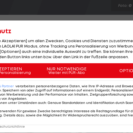
Foto: ©
hutz
le Akzeptieren] um allen Zwecken, Cookies und Diensten zuzustimme
 LAOLA1 PUR Modus, ohne Tracking uns Peronsalisierung von Werbung
nicht fahren dürfen. Das ist ein bisschen bizarr", greif
[Optionen] auch eine individuelle Auswahl zu treffen. Sie können Ihre
-1-Reifenhersteller Pirelli, gegenüber der "dpa" die
den Button links unten bzw. über den Link in der Fußzeile anpassen.
des Motorsports an. "Es geht nicht darum, wieder voll z
ZEPTIEREN
NUR NOTWENDIGE
OPTI
ren, aber dass die Fahrer einfach wieder auf der
Personalisierung
Weiter mit PUR-Abo
 nur uns helfen, sondern allen, die in den Sport
6
Partner
verarbeiten personenbezogene Daten, wie Ihre IP-Adresse und Browser-
e
:
Speichern von oder Zugriff auf Informationen auf einem Endgerät; Personalisi
von Werbeleistung und der Performance von Inhalten, Zielgruppenforschung sow
g von Angeboten
.
nnen unter Umständen auch
:
Genaue Standortdaten und Identifikation durch Sca
erwenden für gewisse Zwecke berechtigtes Interesse als Rechtsgrundlage für d
. Details dazu, sowie die Möglichkeit Ihr Widerspruchsrecht auszuüben, sind hie
r
chutzrichtlinie