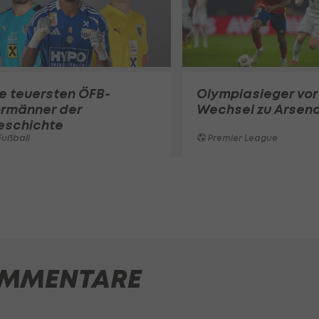
e teuersten ÖFB-
Olympiasieger vor
ormänner der
Wechsel zu Arsena
eschichte
ußball
Premier League
MMENTARE