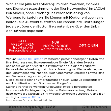
behauptete, der Umbau des Rings werde den
Wählen Sie [Alle Akzeptieren] um allen Zwecken, Cookies
und Diensten zuzustimmen oder [Nur Notwendige] im LAOLA1
Steuerzahler nichts kosten, entschuldigte sich
PUR Modus, ohne Tracking uns Peronsalisierung von
deshalb: "Ich bitte um Entschuldigung, dass wir Sie
Werbung fortzufahren. Sie können mit [Optionen] auch eine
individuelle Auswahl zu treffen. Sie können Ihre Einstellungen
in eine solche Unsicherheit geführt haben." Wie es
jederzeit über den Button links unten bzw. über den Link in
nun mit der F1-Zukunft des Nürburgrings weiter
der Fußzeile anpassen.
geht, bleibt weiter unklar.
ALLE
NUR
AKZEPTIEREN
OPTIONEN
NOTWENDIGE
Mehr zum Thema
Tracking und
Weiter mit PUR-Abo
Personalisierung
Wir und
unsere
186
Partner
verarbeiten personenbezogene Daten, wie
Ihre IP-Adresse und Browser-Attribute für die folgenden Zwecke
:
Speichern von oder Zugriff auf Informationen auf einem Endgerät;
Personalisierte Werbung und Inhalte, Messung von Werbeleistung und
der Performance von Inhalten, Zielgruppenforschung sowie Entwicklung
und Verbesserung von Angeboten
.
Diese Zwecke können unter Umständen auch
:
Genaue Standortdaten
und Identifikation durch Scannen von Endgeräten
.
Manche Partner verwenden für gewisse Zwecke berechtigtes
Interesse als Rechtsgrundlage für die Datenverarbeitung. Details
dazu, sowie die Möglichkeit Ihr Widerspruchsrecht auszuüben, sind hier
verfügbar
:
unsere
186
Partner
Impressum
|
Datenschutzrichtlinie
Karrieresprung! ÖVV-
Die teuerst