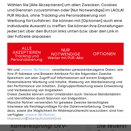
will", erklärt der 66-Jährige. Er gebe jedoch zu
Wählen Sie [Alle Akzeptieren] um allen Zwecken, Cookies
und Diensten zuzustimmen oder [Nur Notwendige] im LAOLA1
bedenken, dass die Rennserie aktuell "keinen
PUR Modus, ohne Tracking uns Peronsalisierung von
besonderen Moment erlebt. Wir müssen alle
Werbung fortzufahren. Sie können mit [Optionen] auch eine
individuelle Auswahl zu treffen. Sie können Ihre Einstellungen
zusammen auf konstruktive Weise zur besseren
jederzeit über den Button links unten bzw. über den Link in
Entwicklung beitragen. Die Formel 1 ist ein
der Fußzeile anpassen.
wunderbarer Sport."
ALLE
NUR
AKZEPTIEREN
OPTIONEN
NOTWENDIGE
Mehr zum Thema
Tracking und
Weiter mit PUR-Abo
Personalisierung
Wir und
unsere
186
Partner
verarbeiten personenbezogene Daten, wie
Ihre IP-Adresse und Browser-Attribute für die folgenden Zwecke
:
Speichern von oder Zugriff auf Informationen auf einem Endgerät;
Personalisierte Werbung und Inhalte, Messung von Werbeleistung und
der Performance von Inhalten, Zielgruppenforschung sowie Entwicklung
und Verbesserung von Angeboten
.
Diese Zwecke können unter Umständen auch
:
Genaue Standortdaten
und Identifikation durch Scannen von Endgeräten
.
Manche Partner verwenden für gewisse Zwecke berechtigtes
Interesse als Rechtsgrundlage für die Datenverarbeitung. Details
dazu, sowie die Möglichkeit Ihr Widerspruchsrecht auszuüben, sind hier
verfügbar
:
unsere
186
Partner
Impressum
|
Datenschutzrichtlinie
Karrieresprung! ÖVV-
Die teuerst