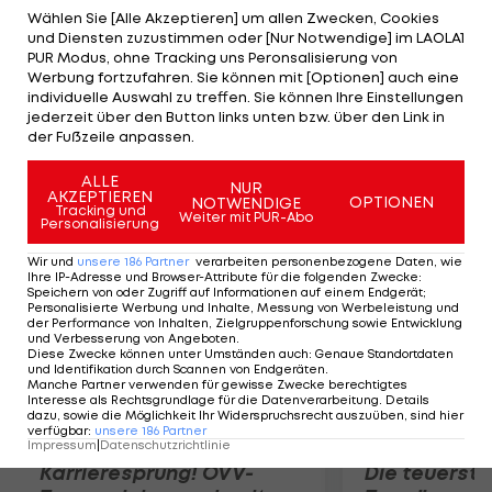
Der 24-jährige Brite war bislang als Testpilot bzw.
Wählen Sie [Alle Akzeptieren] um allen Zwecken, Cookies
und Diensten zuzustimmen oder [Nur Notwendige] im LAOLA1
Ersatzfahrer bei Lotus tätig. "Es fühlt sich einfach
PUR Modus, ohne Tracking uns Peronsalisierung von
unglaublich an! Es war ein langer Weg und ich bin
Werbung fortzufahren. Sie können mit [Optionen] auch eine
individuelle Auswahl zu treffen. Sie können Ihre Einstellungen
so glücklich, als Fahrer für das nächste Jahr
jederzeit über den Button links unten bzw. über den Link in
bestätigt worden zu sein", meint Palmer in einem
der Fußzeile anpassen.
ersten Statement.
ALLE
NUR
AKZEPTIEREN
OPTIONEN
NOTWENDIGE
Mehr zum Thema
Tracking und
Weiter mit PUR-Abo
Personalisierung
Wir und
unsere
186
Partner
verarbeiten personenbezogene Daten, wie
Ihre IP-Adresse und Browser-Attribute für die folgenden Zwecke
:
Speichern von oder Zugriff auf Informationen auf einem Endgerät;
Personalisierte Werbung und Inhalte, Messung von Werbeleistung und
der Performance von Inhalten, Zielgruppenforschung sowie Entwicklung
und Verbesserung von Angeboten
.
Diese Zwecke können unter Umständen auch
:
Genaue Standortdaten
und Identifikation durch Scannen von Endgeräten
.
Manche Partner verwenden für gewisse Zwecke berechtigtes
Interesse als Rechtsgrundlage für die Datenverarbeitung. Details
dazu, sowie die Möglichkeit Ihr Widerspruchsrecht auszuüben, sind hier
verfügbar
:
unsere
186
Partner
Impressum
|
Datenschutzrichtlinie
Karrieresprung! ÖVV-
Die teuerst