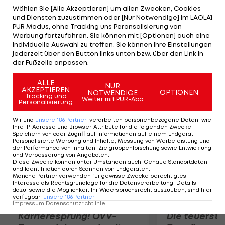
Boden geschleudert. Das Unfallopfer wird per
Wählen Sie [Alle Akzeptieren] um allen Zwecken, Cookies
und Diensten zuzustimmen oder [Nur Notwendige] im LAOLA1
Hubschrauber ins Krankenhaus gebracht und soll
PUR Modus, ohne Tracking uns Peronsalisierung von
ersten Meldungen zufolge über starke Schmerzen
Werbung fortzufahren. Sie können mit [Optionen] auch eine
individuelle Auswahl zu treffen. Sie können Ihre Einstellungen
in der Brust klagen. Zudem habe er sich eine
jederzeit über den Button links unten bzw. über den Link in
Gehirnerschütterung zugezogen. Lebensgefahr
der Fußzeile anpassen.
soll keine bestehen.
ALLE
NUR
AKZEPTIEREN
OPTIONEN
NOTWENDIGE
Mehr zum Thema
Tracking und
Weiter mit PUR-Abo
Personalisierung
Wir und
unsere
186
Partner
verarbeiten personenbezogene Daten, wie
Ihre IP-Adresse und Browser-Attribute für die folgenden Zwecke
:
Speichern von oder Zugriff auf Informationen auf einem Endgerät;
Personalisierte Werbung und Inhalte, Messung von Werbeleistung und
der Performance von Inhalten, Zielgruppenforschung sowie Entwicklung
und Verbesserung von Angeboten
.
Diese Zwecke können unter Umständen auch
:
Genaue Standortdaten
und Identifikation durch Scannen von Endgeräten
.
Manche Partner verwenden für gewisse Zwecke berechtigtes
Interesse als Rechtsgrundlage für die Datenverarbeitung. Details
dazu, sowie die Möglichkeit Ihr Widerspruchsrecht auszuüben, sind hier
verfügbar
:
unsere
186
Partner
Impressum
|
Datenschutzrichtlinie
Karrieresprung! ÖVV-
Die teuerst