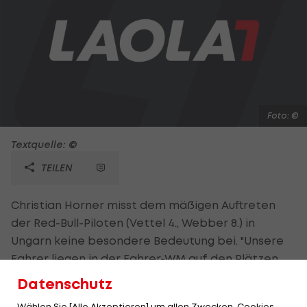
Foto: ©
Textquelle: ©
TEILEN
Christian Horner misst dem mäßigen Auftreten
der Red-Bull-Piloten (Vettel 4., Webber 8.) in
Ungarn keine besondere Bedeutung bei. "Unsere
Fahrer liegen in der Fahrer-WM auf den Plätzen
zwei und drei! In der Konstrukteurs-WM liegen wir
Datenschutz
53 Punkte voran", gibt sich der Teamchef gelassen.
Wählen Sie [Alle Akzeptieren] um allen Zwecken, Cookies