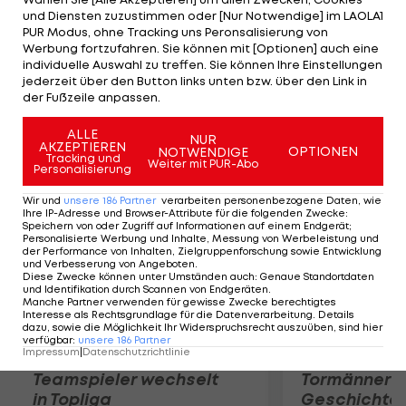
Um im Kampf um die Fahrer-Wertung Fernando
und Diensten zuzustimmen oder [Nur Notwendige] im LAOLA1
Alonso noch abfangen zu können, stellt Horner
PUR Modus, ohne Tracking uns Peronsalisierung von
Werbung fortzufahren. Sie können mit [Optionen] auch eine
klar: "Es sind immer noch 225 Punkte verfügbar, wir
individuelle Auswahl zu treffen. Sie können Ihre Einstellungen
haben noch neun Rennen vor uns - ab jetzt gibt es
jederzeit über den Button links unten bzw. über den Link in
der Fußzeile anpassen.
nur noch Vollgas."
ALLE
NUR
Mehr zum Thema
AKZEPTIEREN
OPTIONEN
NOTWENDIGE
Tracking und
Weiter mit PUR-Abo
Personalisierung
Wir und
unsere
186
Partner
verarbeiten personenbezogene Daten, wie
Ihre IP-Adresse und Browser-Attribute für die folgenden Zwecke
:
Speichern von oder Zugriff auf Informationen auf einem Endgerät;
Personalisierte Werbung und Inhalte, Messung von Werbeleistung und
der Performance von Inhalten, Zielgruppenforschung sowie Entwicklung
und Verbesserung von Angeboten
.
Diese Zwecke können unter Umständen auch
:
Genaue Standortdaten
und Identifikation durch Scannen von Endgeräten
.
Manche Partner verwenden für gewisse Zwecke berechtigtes
Interesse als Rechtsgrundlage für die Datenverarbeitung. Details
dazu, sowie die Möglichkeit Ihr Widerspruchsrecht auszuüben, sind hier
verfügbar
:
unsere
186
Partner
Impressum
|
Datenschutzrichtlinie
Karrieresprung! ÖVV-
Die teuerst
Teamspieler wechselt
Tormänner d
in Topliga
Geschichte