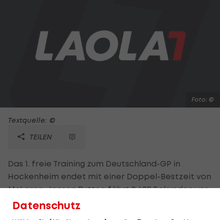
Foto: ©
Textquelle: ©
TEILEN
Das 1. freie Training zum Deutschland-GP in
Hockenheim endet mit einer Doppel-Bestzeit von
McLaren. Jenson Button fährt 0,498 Sekunden vor
seinem Teamkollegen Lewis Hamilton die Bestzeit.
Datenschutz
Auf Rang drei landet Fernando Alonso (Ferrari)