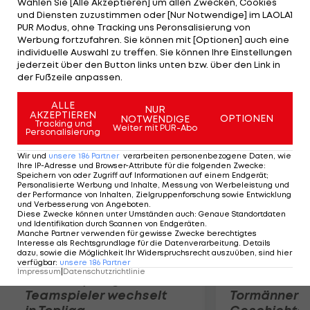
Wählen Sie [Alle Akzeptieren] um allen Zwecken, Cookies
unmittelbar vor Michael Schumacher (Mercedes).
und Diensten zuzustimmen oder [Nur Notwendige] im LAOLA1
Die Zeiten sind allerdings nicht sehr
PUR Modus, ohne Tracking uns Peronsalisierung von
Werbung fortzufahren. Sie können mit [Optionen] auch eine
aussagekräftig, da es insgesamt drei Mal zu
individuelle Auswahl zu treffen. Sie können Ihre Einstellungen
regnen beginnt und wieder aufhört. Das 2. freie
jederzeit über den Button links unten bzw. über den Link in
der Fußzeile anpassen.
Training startet um 14 Uhr.
ALLE
NUR
AKZEPTIEREN
Mehr zum Thema
OPTIONEN
NOTWENDIGE
Tracking und
Weiter mit PUR-Abo
Personalisierung
Wir und
unsere
186
Partner
verarbeiten personenbezogene Daten, wie
Ihre IP-Adresse und Browser-Attribute für die folgenden Zwecke
:
Speichern von oder Zugriff auf Informationen auf einem Endgerät;
Personalisierte Werbung und Inhalte, Messung von Werbeleistung und
der Performance von Inhalten, Zielgruppenforschung sowie Entwicklung
und Verbesserung von Angeboten
.
Diese Zwecke können unter Umständen auch
:
Genaue Standortdaten
und Identifikation durch Scannen von Endgeräten
.
Manche Partner verwenden für gewisse Zwecke berechtigtes
Interesse als Rechtsgrundlage für die Datenverarbeitung. Details
dazu, sowie die Möglichkeit Ihr Widerspruchsrecht auszuüben, sind hier
verfügbar
:
unsere
186
Partner
Impressum
|
Datenschutzrichtlinie
Karrieresprung! ÖVV-
Die teuerst
Teamspieler wechselt
Tormänner d