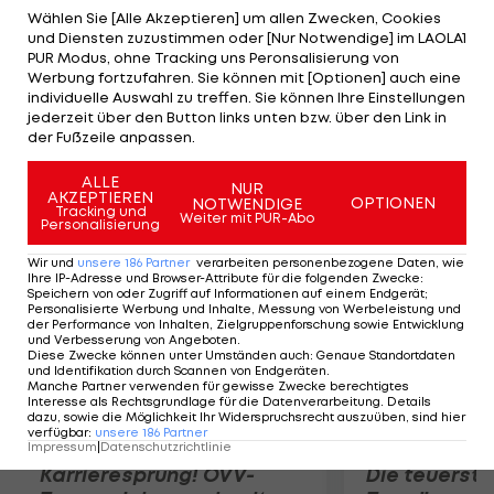
wirklich zu machen, würde ich gerne meine
Wählen Sie [Alle Akzeptieren] um allen Zwecken, Cookies
und Diensten zuzustimmen oder [Nur Notwendige] im LAOLA1
Ratschläge bei Kurven und einigen anderen
PUR Modus, ohne Tracking uns Peronsalisierung von
Dingen, die wir durchgehen müssten, geben."
Werbung fortzufahren. Sie können mit [Optionen] auch eine
individuelle Auswahl zu treffen. Sie können Ihre Einstellungen
Hamilton bezeichnet die Idee, ein Rennen um den
jederzeit über den Button links unten bzw. über den Link in
Buckingham Palace durchzuführen als "die beste
der Fußzeile anpassen.
der Welt".
ALLE
NUR
AKZEPTIEREN
OPTIONEN
NOTWENDIGE
Mehr zum Thema
Tracking und
Weiter mit PUR-Abo
Personalisierung
Wir und
unsere
186
Partner
verarbeiten personenbezogene Daten, wie
Ihre IP-Adresse und Browser-Attribute für die folgenden Zwecke
:
Speichern von oder Zugriff auf Informationen auf einem Endgerät;
Personalisierte Werbung und Inhalte, Messung von Werbeleistung und
der Performance von Inhalten, Zielgruppenforschung sowie Entwicklung
und Verbesserung von Angeboten
.
Diese Zwecke können unter Umständen auch
:
Genaue Standortdaten
und Identifikation durch Scannen von Endgeräten
.
Manche Partner verwenden für gewisse Zwecke berechtigtes
Interesse als Rechtsgrundlage für die Datenverarbeitung. Details
dazu, sowie die Möglichkeit Ihr Widerspruchsrecht auszuüben, sind hier
verfügbar
:
unsere
186
Partner
Impressum
|
Datenschutzrichtlinie
Karrieresprung! ÖVV-
Die teuerst