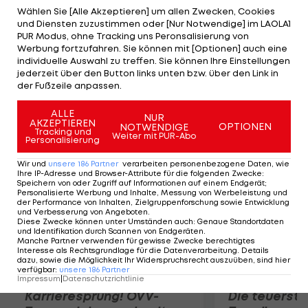
machen", erklärt Teamchef Martin Whitmarsh im
Wählen Sie [Alle Akzeptieren] um allen Zwecken, Cookies
und Diensten zuzustimmen oder [Nur Notwendige] im LAOLA1
Vorfeld des Rennens in Silverstone. Hamilton,
PUR Modus, ohne Tracking uns Peronsalisierung von
dessen Vertrag mit Saisonende ausläuft und der
Werbung fortzufahren. Sie können mit [Optionen] auch eine
individuelle Auswahl zu treffen. Sie können Ihre Einstellungen
mehr Gehalt sowie weitere Freiheiten fordert,
jederzeit über den Button links unten bzw. über den Link in
bleibt gelassen: "Ich sehe das nicht als großes
der Fußzeile anpassen.
Problem."
ALLE
NUR
AKZEPTIEREN
OPTIONEN
NOTWENDIGE
Mehr zum Thema
Tracking und
Weiter mit PUR-Abo
Personalisierung
Wir und
unsere
186
Partner
verarbeiten personenbezogene Daten, wie
Ihre IP-Adresse und Browser-Attribute für die folgenden Zwecke
:
Speichern von oder Zugriff auf Informationen auf einem Endgerät;
Personalisierte Werbung und Inhalte, Messung von Werbeleistung und
der Performance von Inhalten, Zielgruppenforschung sowie Entwicklung
und Verbesserung von Angeboten
.
Diese Zwecke können unter Umständen auch
:
Genaue Standortdaten
und Identifikation durch Scannen von Endgeräten
.
Manche Partner verwenden für gewisse Zwecke berechtigtes
Interesse als Rechtsgrundlage für die Datenverarbeitung. Details
dazu, sowie die Möglichkeit Ihr Widerspruchsrecht auszuüben, sind hier
verfügbar
:
unsere
186
Partner
Impressum
|
Datenschutzrichtlinie
Karrieresprung! ÖVV-
Die teuerst