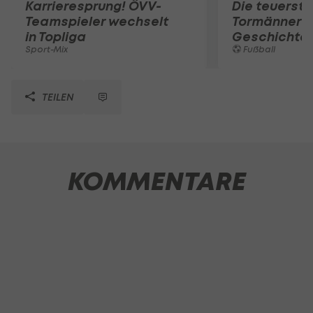
Karrieresprung! ÖVV-
Die teuerst
Teamspieler wechselt
Tormänner d
in Topliga
Geschichte
Sport-Mix
Fußball
TEILEN
KOMMENTARE