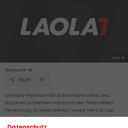
Foto: ©
Textquelle: ©
TEILEN
Anthony Hamilton rät Sohnemann Lewis, bei
McLaren zu bleiben und somit der finanziellen
Versuchung zu widerstehen. "Lewis' Herz ist bei
McLaren", betont der Senior, bis zu Beginn des
letzten Jahres Manager des Formel-1-
Datenschutz