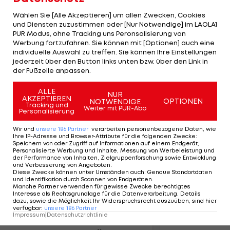
Weltmeisters 2008, gegenüber dem
Wählen Sie [Alle Akzeptieren] um allen Zwecken, Cookies
Fernsehsender "Sky". "Loyalität gehört zu den
und Diensten zuzustimmen oder [Nur Notwendige] im LAOLA1
wichtigen Dingen im Leben. Es geht nicht nur um
PUR Modus, ohne Tracking uns Peronsalisierung von
Werbung fortzufahren. Sie können mit [Optionen] auch eine
das Geld." Hamilton (27), seit seinem 14. Lebensjahr
individuelle Auswahl zu treffen. Sie können Ihre Einstellungen
bei den "Silbernen", buhlt derzeit um eine hoch
jederzeit über den Button links unten bzw. über den Link in
der Fußzeile anpassen.
dotierte Verlängerung des auslaufenden
Vertrages.
ALLE
NUR
AKZEPTIEREN
OPTIONEN
NOTWENDIGE
Tracking und
Weiter mit PUR-Abo
Personalisierung
Mehr zum Thema
Wir und
unsere
186
Partner
verarbeiten personenbezogene Daten, wie
Ihre IP-Adresse und Browser-Attribute für die folgenden Zwecke
:
Speichern von oder Zugriff auf Informationen auf einem Endgerät;
Personalisierte Werbung und Inhalte, Messung von Werbeleistung und
der Performance von Inhalten, Zielgruppenforschung sowie Entwicklung
und Verbesserung von Angeboten
.
Diese Zwecke können unter Umständen auch
:
Genaue Standortdaten
und Identifikation durch Scannen von Endgeräten
.
Manche Partner verwenden für gewisse Zwecke berechtigtes
Interesse als Rechtsgrundlage für die Datenverarbeitung. Details
dazu, sowie die Möglichkeit Ihr Widerspruchsrecht auszuüben, sind hier
verfügbar
:
unsere
186
Partner
Impressum
|
Datenschutzrichtlinie