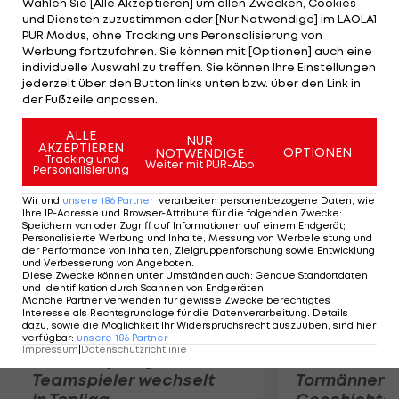
Wählen Sie [Alle Akzeptieren] um allen Zwecken, Cookies
britischen GP2-Piloten Max Chilton (21), den
und Diensten zuzustimmen oder [Nur Notwendige] im LAOLA1
anderen wird der Indonesier Rio Haryanto
PUR Modus, ohne Tracking uns Peronsalisierung von
Werbung fortzufahren. Sie können mit [Optionen] auch eine
bestreiten. Das Hispania Racing Team ermöglicht
individuelle Auswahl zu treffen. Sie können Ihre Einstellungen
dem chinesischen Tourenwagen-Piloten Ma Qing
jederzeit über den Button links unten bzw. über den Link in
der Fußzeile anpassen.
Hua (24) seinen ersten Formel-1-Test.
ALLE
NUR
AKZEPTIEREN
Mehr zum Thema
OPTIONEN
NOTWENDIGE
Tracking und
Weiter mit PUR-Abo
Personalisierung
Wir und
unsere
186
Partner
verarbeiten personenbezogene Daten, wie
Ihre IP-Adresse und Browser-Attribute für die folgenden Zwecke
:
Speichern von oder Zugriff auf Informationen auf einem Endgerät;
Personalisierte Werbung und Inhalte, Messung von Werbeleistung und
der Performance von Inhalten, Zielgruppenforschung sowie Entwicklung
und Verbesserung von Angeboten
.
Diese Zwecke können unter Umständen auch
:
Genaue Standortdaten
und Identifikation durch Scannen von Endgeräten
.
Manche Partner verwenden für gewisse Zwecke berechtigtes
Interesse als Rechtsgrundlage für die Datenverarbeitung. Details
dazu, sowie die Möglichkeit Ihr Widerspruchsrecht auszuüben, sind hier
verfügbar
:
unsere
186
Partner
Impressum
|
Datenschutzrichtlinie
Karrieresprung! ÖVV-
Die teuerst
Teamspieler wechselt
Tormänner d