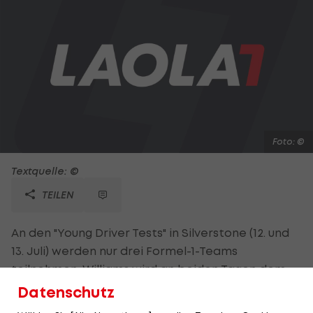
Foto: ©
Textquelle: ©
TEILEN
An den "Young Driver Tests" in Silverstone (12. und
13. Juli) werden nur drei Formel-1-Teams
teilnehmen. Williams wird an beiden Tagen dem
finnischen Ersatzfahrer Valtteri Bottas (22) eine
Datenschutz
Chance geben. Marussia fährt einen Tag mit dem