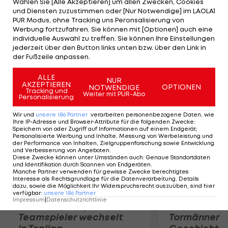
Wählen Sie [Alle Akzeptieren] um allen Zwecken, Cookies
Lewis Hamilton. Dritter wird Fernando Alonso im
und Diensten zuzustimmen oder [Nur Notwendige] im LAOLA1
Ferrari (+0,605). Schwer geschlagen geben muss
PUR Modus, ohne Tracking uns Peronsalisierung von
Werbung fortzufahren. Sie können mit [Optionen] auch eine
sich Red Bull Racing. Daniel Ricciardo landet mit
individuelle Auswahl zu treffen. Sie können Ihre Einstellungen
0,990 Sekunden Rückstand auf Platz sieben,
jederzeit über den Button links unten bzw. über den Link in
der Fußzeile anpassen.
Sebastian Vettel belegt den neunten Rang (+1,111).
ALLE
NUR
AKZEPTIEREN
Mehr zum Thema
OPTIONEN
NOTWENDIGE
Tracking und
Weiter mit PUR-Abo
Personalisierung
Wir und
unsere
186
Partner
verarbeiten personenbezogene Daten, wie
Ihre IP-Adresse und Browser-Attribute für die folgenden Zwecke
:
Speichern von oder Zugriff auf Informationen auf einem Endgerät;
Personalisierte Werbung und Inhalte, Messung von Werbeleistung und
der Performance von Inhalten, Zielgruppenforschung sowie Entwicklung
und Verbesserung von Angeboten
.
Diese Zwecke können unter Umständen auch
:
Genaue Standortdaten
und Identifikation durch Scannen von Endgeräten
.
Manche Partner verwenden für gewisse Zwecke berechtigtes
Interesse als Rechtsgrundlage für die Datenverarbeitung. Details
dazu, sowie die Möglichkeit Ihr Widerspruchsrecht auszuüben, sind hier
verfügbar
:
unsere
186
Partner
Impressum
|
Datenschutzrichtlinie
Karrieresprung! ÖVV-
Die teuerst
Teamspieler wechselt
Tormänner d