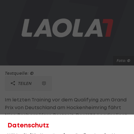
Foto: ©
Textquelle: ©
TEILEN
Im letzten Training vor dem Qualifying zum Grand
Prix von Deutschland am Hockenheimring fährt
Nico Rosberg klare Bestzeit. Der WM-Leader liegt
mit einer Rundenzeit von 1:17,779 Minuten sechs
Datenschutz
Zehntel vor seinem Mercedes-Teamkollegen