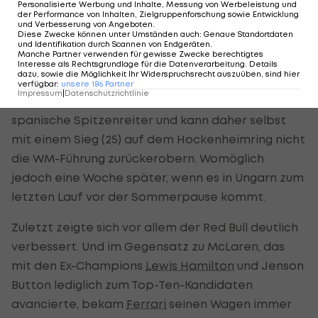
Red Bull und
Ferrari
deutlich verbessert
Personalisierte Werbung und Inhalte, Messung von Werbeleistung und
der Performance von Inhalten, Zielgruppenforschung sowie Entwicklung
und Verbesserung von Angeboten
.
In der WM-Wertung liegt Webber (116) vor dem 33.
Diese Zwecke können unter Umständen auch
:
Genaue Standortdaten
und Identifikation durch Scannen von Endgeräten
.
Deutschland
-GP auf Rang zwei mit 13 Punkten
Manche Partner verwenden für gewisse Zwecke berechtigtes
Interesse als Rechtsgrundlage für die Datenverarbeitung. Details
Rückstand auf
Ferrari
-Star Fernando Alonso (129).
dazu, sowie die Möglichkeit Ihr Widerspruchsrecht auszuüben, sind hier
verfügbar
:
unsere
186
Partner
Impressum
|
Datenschutzrichtlinie
Vettel (100) hat 29 Zähler weniger als der
spanische Spitzenreiter und kann daher selbst
mit einem Sieg (25) auf dem Hockenheimring nicht
die WM-Führung zurückerobern. Womöglich
jedoch eine Woche später, wenn es in Ungarn zum
letzten Lauf vor der Sommerpause kommt.
Zuletzt zeigte sich vor allem der Red Bull deutlich
verbessert. Und im Gegensatz zu McLaren, das
mit den Ex-Champions
Lewis Hamilton
und Jenson
Button lediglich zum Top-Ten-Kandidaten
avancierte, bekam
Ferrari
seinen Wagen immer