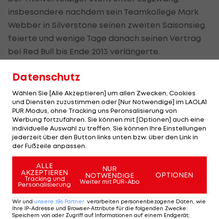
insbesondere nachdem sein Teamkollege Mark
Webber in Silverstone seinen zweiten Saisonsieg
feierte und wenige Tage danach seinen Vertrag
bei Red Bull bis Ende 2013 verlängerte.
Viele Chancen auf seinen ersten WM-Titel wird
Datenschutz
der bald 36-jährige Australier nicht mehr
Wählen Sie [Alle Akzeptieren] um allen Zwecken, Cookies
bekommen. Und wie man in
Deutschland
vor dem
und Diensten zuzustimmen oder [Nur Notwendige] im LAOLA1
PUR Modus, ohne Tracking uns Peronsalisierung von
eigenen Teamkollegen gewinnt, weiß Webber:
Werbung fortzufahren. Sie können mit [Optionen] auch eine
2009 verwies er Vettel auf dem Nürburgring auf
individuelle Auswahl zu treffen. Sie können Ihre Einstellungen
jederzeit über den Button links unten bzw. über den Link in
den zweiten Platz.
der Fußzeile anpassen.
Und über den Hockenheimring, auf dem Webber
ALLE
NUR
vor acht Jahren einmal vom 13. Startplatz bis auf
AKZEPTIEREN
OPTIONEN
NOTWENDIGE
Tracking und
Weiter mit PUR-Abo
Rang zwei gerast war, sagte er: "Es ist eine
Personalisierung
Strecke, auf der du attackieren kannst."
Wir und
unsere
186
Partner
verarbeiten personenbezogene Daten, wie
Ihre IP-Adresse und Browser-Attribute für die folgenden Zwecke
:
Speichern von oder Zugriff auf Informationen auf einem Endgerät;