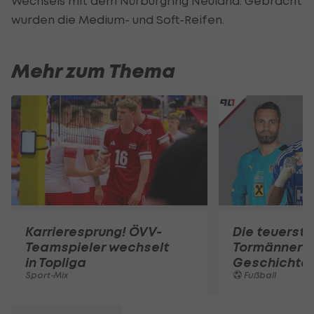
Wechsels mit dem Nürburgring Neuland. Gebracht
wurden die Medium- und Soft-Reifen.
Mehr zum Thema
Karrieresprung! ÖVV-
Die teuerst
Teamspieler wechselt
Tormänner d
in Topliga
Geschichte
Sport-Mix
Fußball