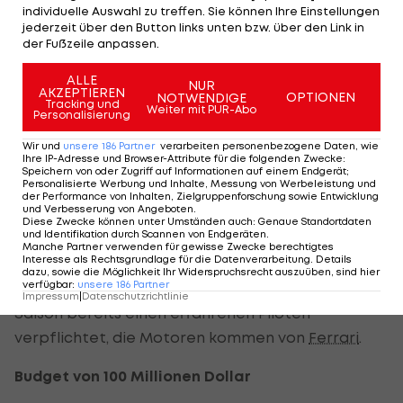
individuelle Auswahl zu treffen. Sie können Ihre Einstellungen
dank seiner häufigen Society-Ausflüge
jederzeit über den Button links unten bzw. über den Link in
Weltmeister
Lewis Hamilton
.
der Fußzeile anpassen.
Das soll sich demnächst ändern - auch wenn Rossi
ALLE
NUR
AKZEPTIEREN
OPTIONEN
NOTWENDIGE
als Gastfahrer für fünf Rennen beim
Tracking und
Weiter mit PUR-Abo
Personalisierung
Nachzüglerteam Manor keine Chance hat, vorne
Wir und
unsere
186
Partner
verarbeiten personenbezogene Daten, wie
mitzufahren. Der zweite US-Heimsieg nach Mario
Ihre IP-Adresse und Browser-Attribute für die folgenden Zwecke
:
Speichern von oder Zugriff auf Informationen auf einem Endgerät;
Andretti 1977 in Long Beach ist eine Illusion. Große
Personalisierte Werbung und Inhalte, Messung von Werbeleistung und
der Performance von Inhalten, Zielgruppenforschung sowie Entwicklung
Hoffnungen setzt man in der Szene aber in den
und Verbesserung von Angeboten
.
Diese Zwecke können unter Umständen auch
:
Genaue Standortdaten
neuen US-Rennstall Haas.
und Identifikation durch Scannen von Endgeräten
.
Manche Partner verwenden für gewisse Zwecke berechtigtes
Interesse als Rechtsgrundlage für die Datenverarbeitung. Details
Das Team aus North Carolina hat mit dem
dazu, sowie die Möglichkeit Ihr Widerspruchsrecht auszuüben, sind hier
verfügbar
:
unsere
186
Partner
Franzosen Romain Grosjean für die kommende
Impressum
|
Datenschutzrichtlinie
Saison bereits einen erfahrenen Piloten
verpflichtet, die Motoren kommen von
Ferrari
.
Budget von 100 Millionen Dollar