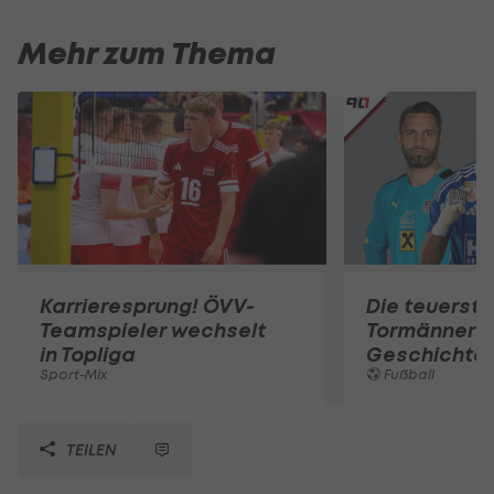
Mehr zum Thema
Karrieresprung! ÖVV-
Die teuerst
Teamspieler wechselt
Tormänner d
in Topliga
Geschichte
Sport-Mix
Fußball
TEILEN