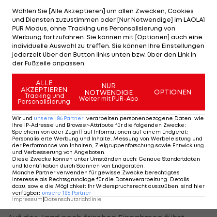
leiseren Turbo-Motoren und das sich ständig
Wählen Sie [Alle Akzeptieren] um allen Zwecken, Cookies
ändernde Regelwerk, die vom oft spektakulären
und Diensten zuzustimmen oder [Nur Notwendige] im LAOLA1
PUR Modus, ohne Tracking uns Peronsalisierung von
Renn-Geschehen ablenken.
Werbung fortzufahren. Sie können mit [Optionen] auch eine
individuelle Auswahl zu treffen. Sie können Ihre Einstellungen
Weil Ecclestone zudem bisher kein Interesse an
jederzeit über den Button links unten bzw. über den Link in
einem tragfähigen Konzept für den Umgang mit
der Fußzeile anpassen.
den sozialen Netzwerken zeigte, fürchten die
ALLE
NUR
Teams um ihre Attraktivität für Fans und
AKZEPTIEREN
OPTIONEN
NOTWENDIGE
Tracking und
Weiter mit PUR-Abo
Sponsoren.
Personalisierung
Wir und
unsere
186
Partner
verarbeiten personenbezogene Daten, wie
Briatore-Idee sorgt für Kopfschütteln
Ihre IP-Adresse und Browser-Attribute für die folgenden Zwecke
:
Speichern von oder Zugriff auf Informationen auf einem Endgerät;
Personalisierte Werbung und Inhalte, Messung von Werbeleistung und
Für Kopfschütteln sorgte die Idee des Formel-1-
der Performance von Inhalten, Zielgruppenforschung sowie Entwicklung
und Verbesserung von Angeboten
.
Bosses, den überführten Renn-Betrüger
Diese Zwecke können unter Umständen auch
:
Genaue Standortdaten
und Identifikation durch Scannen von Endgeräten
.
(Manipulationsskandal im Singapur-Grand-Prix
Manche Partner verwenden für gewisse Zwecke berechtigtes
Interesse als Rechtsgrundlage für die Datenverarbeitung. Details
2008/Anm.) Flavio Briatore in eine Kommission zur
dazu, sowie die Möglichkeit Ihr Widerspruchsrecht auszuüben, sind hier
verfügbar
:
unsere
186
Partner
Verbesserung der Grand-Prix-Show zu berufen.
Impressum
|
Datenschutzrichtlinie