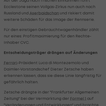
Auf der Jagd nach frischen Einnahmen führt
Ecclestone seinen Vollgas-Zirkus nun auch nach
Russland und
Aserbaidschan
und riskiert damit
weitere Schäden für das Image der Rennserie.
Für den einstigen Gebrauchtwagenhändler zählt
nur eines: Profitmaximierung für den Rechte-
Inhaber CVC.
Entscheidungsträger drängen auf Änderungen
Ferrari
-Präsident Luca di Montezemolo und
Daimler-Vorstandschef Dieter Zetsche haben
erkennen lassen, dass sie diese Linie langfristig für
gefährlich halten.
Zetsche drängte in der "Frankfurter Allgemeinen
Zeitung" bei der Vermarktung der
Formel 1
auf
"Veränderungen und Entwicklungen" und brachte