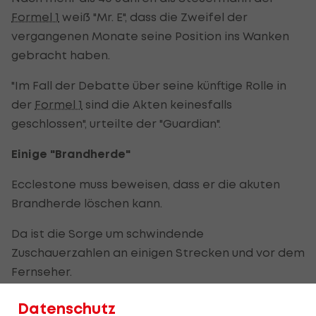
Formel 1
weiß "Mr. E", dass die Zweifel der
vergangenen Monate seine Position ins Wanken
gebracht haben.
"Im Fall der Debatte über seine künftige Rolle in
der
Formel 1
sind die Akten keinesfalls
geschlossen", urteilte der "Guardian".
Einige "Brandherde"
Ecclestone muss beweisen, dass er die akuten
Brandherde löschen kann.
Da ist die Sorge um schwindende
Zuschauerzahlen an einigen Strecken und vor dem
Fernseher.
Hinzu kommen die quälenden Debatten über die
Datenschutz