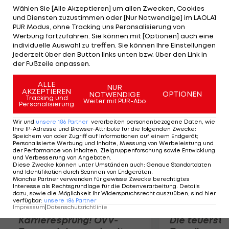
beiden Meisterschaften solide voran. Die WTCC
Wählen Sie [Alle Akzeptieren] um allen Zwecken, Cookies
und Diensten zuzustimmen oder [Nur Notwendige] im LAOLA1
hat 2013 damit ein echtes Problem: Chevrolet war
PUR Modus, ohne Tracking uns Peronsalisierung von
nach dem Aus von Seat und BMW das letzte
Werbung fortzufahren. Sie können mit [Optionen] auch eine
individuelle Auswahl zu treffen. Sie können Ihre Einstellungen
verbliebene Werks-Team. Allerdings werden
jederzeit über den Button links unten bzw. über den Link in
Honda und Ford als mögliche Einsteiger für 2013
der Fußzeile anpassen.
gehandelt.
ALLE
NUR
AKZEPTIEREN
OPTIONEN
NOTWENDIGE
Mehr zum Thema
Tracking und
Weiter mit PUR-Abo
Personalisierung
Wir und
unsere
186
Partner
verarbeiten personenbezogene Daten, wie
Ihre IP-Adresse und Browser-Attribute für die folgenden Zwecke
:
Speichern von oder Zugriff auf Informationen auf einem Endgerät;
Personalisierte Werbung und Inhalte, Messung von Werbeleistung und
der Performance von Inhalten, Zielgruppenforschung sowie Entwicklung
und Verbesserung von Angeboten
.
Diese Zwecke können unter Umständen auch
:
Genaue Standortdaten
und Identifikation durch Scannen von Endgeräten
.
Manche Partner verwenden für gewisse Zwecke berechtigtes
Interesse als Rechtsgrundlage für die Datenverarbeitung. Details
dazu, sowie die Möglichkeit Ihr Widerspruchsrecht auszuüben, sind hier
verfügbar
:
unsere
186
Partner
Impressum
|
Datenschutzrichtlinie
Karrieresprung! ÖVV-
Die teuerst