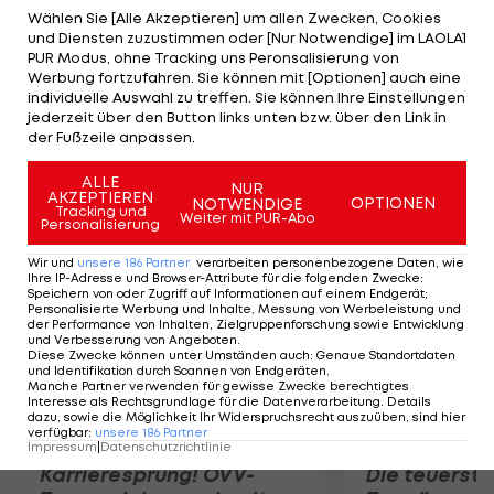
in dieser Saison, nachdem er bereits im April in
Wählen Sie [Alle Akzeptieren] um allen Zwecken, Cookies
und Diensten zuzustimmen oder [Nur Notwendige] im LAOLA1
Rovinj als Sieger hervorging. Damit baut er
PUR Modus, ohne Tracking uns Peronsalisierung von
zugleich seine Führung in der Weltmeisterschaft
Werbung fortzufahren. Sie können mit [Optionen] auch eine
individuelle Auswahl zu treffen. Sie können Ihre Einstellungen
deutlich aus, da sein schärfster Rivale, der Brite
jederzeit über den Button links unten bzw. über den Link in
Paul Bonhomme, nicht über Rang fünf
der Fußzeile anpassen.
hinauskommt.
ALLE
NUR
AKZEPTIEREN
OPTIONEN
NOTWENDIGE
Mehr zum Thema
Tracking und
Weiter mit PUR-Abo
Personalisierung
Wir und
unsere
186
Partner
verarbeiten personenbezogene Daten, wie
Ihre IP-Adresse und Browser-Attribute für die folgenden Zwecke
:
Speichern von oder Zugriff auf Informationen auf einem Endgerät;
Personalisierte Werbung und Inhalte, Messung von Werbeleistung und
der Performance von Inhalten, Zielgruppenforschung sowie Entwicklung
und Verbesserung von Angeboten
.
Diese Zwecke können unter Umständen auch
:
Genaue Standortdaten
und Identifikation durch Scannen von Endgeräten
.
Manche Partner verwenden für gewisse Zwecke berechtigtes
Interesse als Rechtsgrundlage für die Datenverarbeitung. Details
dazu, sowie die Möglichkeit Ihr Widerspruchsrecht auszuüben, sind hier
verfügbar
:
unsere
186
Partner
Impressum
|
Datenschutzrichtlinie
Karrieresprung! ÖVV-
Die teuerst