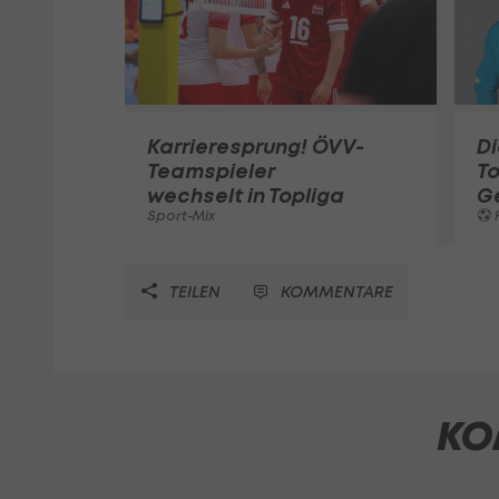
Karrieresprung! ÖVV-
Di
Teamspieler
T
wechselt in Topliga
G
Sport-Mix
F
TEILEN
KOMMENTARE
KO