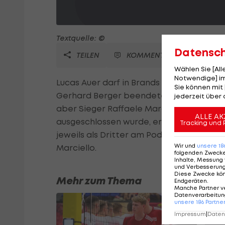
Textquelle: ©
Datensc
TEILEN
KOMMENTARE
Wählen Sie [Al
Notwendige] im
Lucas Auer darf in Brands Hatchüber sein
Sie können mit 
Gerhard Berger beendete den dritten L
jederzeit über 
aber Sieger Raffaele Marciello (ITA) we
ALLE AK
ausgeschlossen wurde, erbt der 18-Jähr
Tracking und 
jeweils als Dritter am Podest. Auch in de
Wir und
unsere
18
Marciello.
folgenden Zweck
Inhalte, Messung 
und Verbesserun
Diese Zwecke kö
Mehr zum Thema
Endgeräten
.
Manche Partner v
Datenverarbeitung
unsere
186
Partne
Impressum
|
Datens