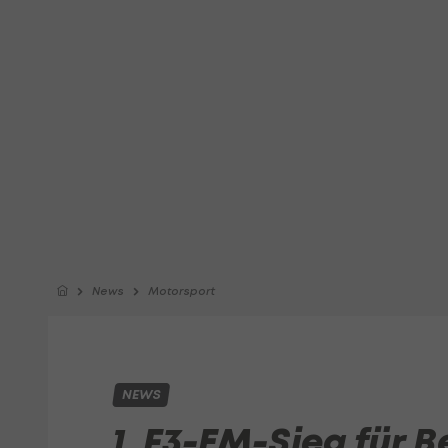
News
Motorsport
NEWS
1. F3-EM-Sieg für 