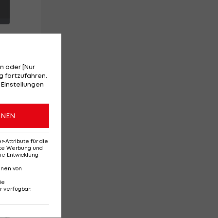
n oder [Nur
 fortzufahren.
n
 Einstellungen
a
ONEN
er
Attribute für die
erte Werbung und
ie Entwicklung
nnen von
ie
r verfügbar
:
Red-Bull-Rückkehr?
Ten