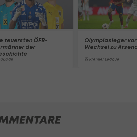
e teuersten ÖFB-
Olympiasieger vor
ormänner der
Wechsel zu Arsena
eschichte
ußball
Premier League
MMENTARE