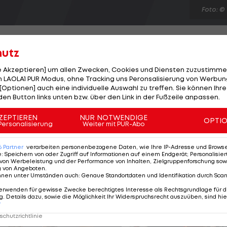
Foto: ©
hutz
le Akzeptieren] um allen Zwecken, Cookies und Diensten zuzustimme
 LAOLA1 PUR Modus, ohne Tracking uns Peronsalisierung von Werbung
en ersten Sieg in der Formel-3-EM jubeln. Der Neffe vo
[Optionen] auch eine individuelle Auswahl zu treffen. Sie können Ihre
auf an diesem Wochenende zunächst auf Rang zwei. D
den Button links unten bzw. über den Link in der Fußzeile anpassen.
gen eines technischen Verstoßes nachträglich
ZEPTIEREN
NUR NOTWENDIGE
OPTI
ige den Sieg. In den beiden Samstags-Rennen stand Au
Personalisierung
Weiter mit PUR-Abo
r Gesamtwertung liegt er auf Rang drei, Erster ist
6
Partner
verarbeiten personenbezogene Daten, wie Ihre IP-Adresse und Browser-
e
:
Speichern von oder Zugriff auf Informationen auf einem Endgerät; Personalisi
von Werbeleistung und der Performance von Inhalten, Zielgruppenforschung sow
g von Angeboten
.
nnen unter Umständen auch
:
Genaue Standortdaten und Identifikation durch Sca
erwenden für gewisse Zwecke berechtigtes Interesse als Rechtsgrundlage für d
. Details dazu, sowie die Möglichkeit Ihr Widerspruchsrecht auszuüben, sind hie
r
chutzrichtlinie