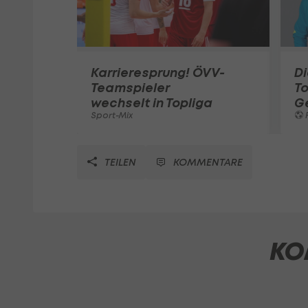
Karrieresprung! ÖVV-
Di
Teamspieler
T
wechselt in Topliga
G
Sport-Mix
F
TEILEN
KOMMENTARE
KO