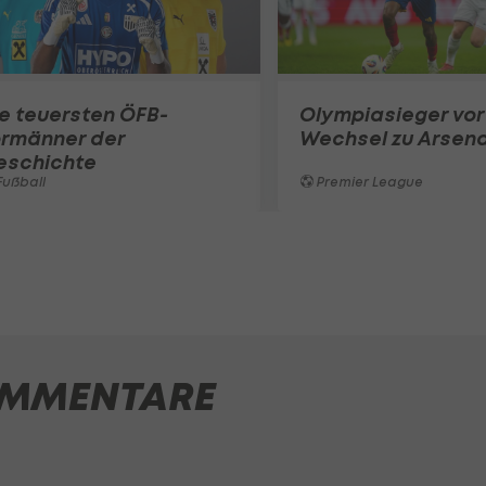
e teuersten ÖFB-
Olympiasieger vor
ormänner der
Wechsel zu Arsena
eschichte
ußball
Premier League
MMENTARE