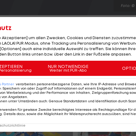
Foto: ©
hutz
le Akzeptieren] um allen Zwecken, Cookies und Diensten zuzustimme
 LAOLA1 PUR Modus, ohne Tracking uns Peronsalisierung von Werbung
[Optionen] auch eine individuelle Auswahl zu treffen. Sie können Ihre
champs seinen zweiten Saisonsieg in der deutschen
den Button links unten bzw. über den Link in der Fußzeile anpassen.
schweren Regenfällen vor dem Schweden Tom Blomqvist
eines späten Unfalls hinter dem Safety Car. Lucas Auer
ZEPTIEREN
NUR NOTWENDIGE
OPTI
Personalisierung
Weiter mit PUR-Abo
rreichisches Ergebnis. In der Gesamtwertung klettert
ist Dritter. In Führung bleibt der Schwede Jimmy Erikss
6
Partner
verarbeiten personenbezogene Daten, wie Ihre IP-Adresse und Browser-
e
:
Speichern von oder Zugriff auf Informationen auf einem Endgerät; Personalisi
von Werbeleistung und der Performance von Inhalten, Zielgruppenforschung sow
g von Angeboten
.
nnen unter Umständen auch
:
Genaue Standortdaten und Identifikation durch Sca
erwenden für gewisse Zwecke berechtigtes Interesse als Rechtsgrundlage für d
. Details dazu, sowie die Möglichkeit Ihr Widerspruchsrecht auszuüben, sind hie
r
chutzrichtlinie