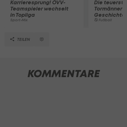
Karrieresprung! ÖVV-
Die teuerst
Teamspieler wechselt
Tormänner d
in Topliga
Geschichte
Sport-Mix
Fußball
TEILEN
KOMMENTARE