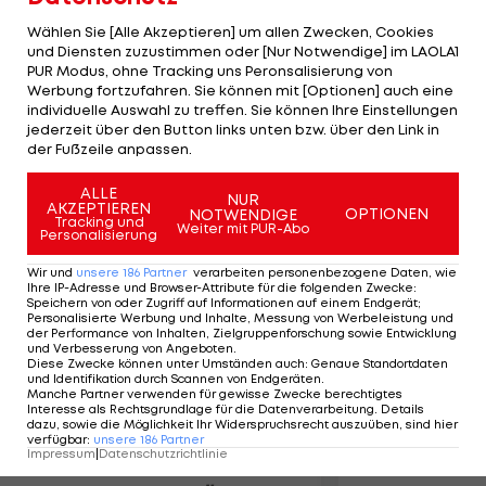
der Tiroler nach sechs von elf Saison-
Wählen Sie [Alle Akzeptieren] um allen Zwecken, Cookies
Wochenenden den dritten Platz in der
und Diensten zuzustimmen oder [Nur Notwendige] im LAOLA1
Fahrerwertung. Spitzenreiter der Serie ist
PUR Modus, ohne Tracking uns Peronsalisierung von
Werbung fortzufahren. Sie können mit [Optionen] auch eine
weiterhin der Franzose Esteban Ocon. Dahinter
individuelle Auswahl zu treffen. Sie können Ihre Einstellungen
liegt Max Verstappen aus den Niederlanden. Der
jederzeit über den Button links unten bzw. über den Link in
der Fußzeile anpassen.
nächste Stopp ist Moskau am zweiten Juli-
Wochenende.
ALLE
NUR
AKZEPTIEREN
OPTIONEN
NOTWENDIGE
Tracking und
Weiter mit PUR-Abo
Personalisierung
Mehr zum Thema
Wir und
unsere
186
Partner
verarbeiten personenbezogene Daten, wie
Ihre IP-Adresse und Browser-Attribute für die folgenden Zwecke
:
Speichern von oder Zugriff auf Informationen auf einem Endgerät;
Personalisierte Werbung und Inhalte, Messung von Werbeleistung und
der Performance von Inhalten, Zielgruppenforschung sowie Entwicklung
und Verbesserung von Angeboten
.
Diese Zwecke können unter Umständen auch
:
Genaue Standortdaten
und Identifikation durch Scannen von Endgeräten
.
Manche Partner verwenden für gewisse Zwecke berechtigtes
Interesse als Rechtsgrundlage für die Datenverarbeitung. Details
dazu, sowie die Möglichkeit Ihr Widerspruchsrecht auszuüben, sind hier
verfügbar
:
unsere
186
Partner
Impressum
|
Datenschutzrichtlinie