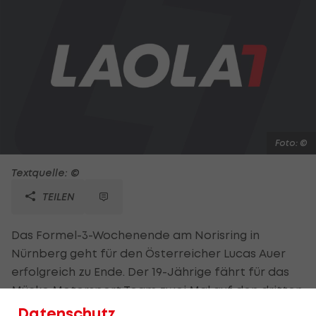
Foto: ©
Textquelle: ©
TEILEN
Das Formel-3-Wochenende am Norisring in
Nürnberg geht für den Österreicher Lucas Auer
erfolgreich zu Ende. Der 19-Jährige fährt für das
Mücke Motorsport Team zwei Mal auf den dritten
sowie einmal auf den achten Rang. Damit belegt
Datenschutz