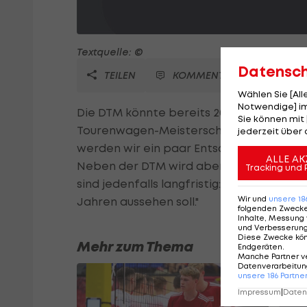
Textquelle: ©
Datensc
TEILEN
KOMMENTARE
Wählen Sie [Al
Notwendige] im
Die DTM könnte bereits 2013 Zuwachs bek
Sie können mit 
Tourenwagen-Meisterschaft. "Wir waren
jederzeit über 
werden wir ein paar Entscheidungen treff
ALLE AK
Neben der DTM wird aber auch ein Engag
Tracking und 
sind jedenfalls langfristig: "Wir schaue
Wir und
unsere
18
Jahren aussehen soll."
folgenden Zweck
Inhalte, Messung 
und Verbesserun
Diese Zwecke kö
Mehr zum Thema
Endgeräten
.
Manche Partner v
Datenverarbeitung
unsere
186
Partne
Impressum
|
Datens