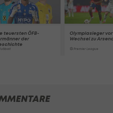
e teuersten ÖFB-
Olympiasieger vor
ormänner der
Wechsel zu Arsena
eschichte
ußball
Premier League
MMENTARE