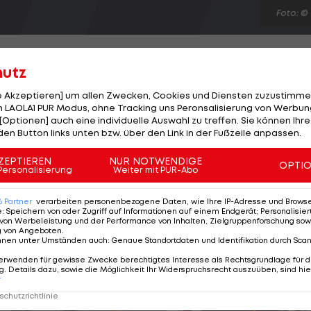
Foto: ©
hutz
le Akzeptieren] um allen Zwecken, Cookies und Diensten zuzustimme
 LAOLA1 PUR Modus, ohne Tracking uns Peronsalisierung von Werbung
ommen. Nissan prüft aktuell einen Einstieg in die
[Optionen] auch eine individuelle Auswahl zu treffen. Sie können Ihre
 nicht untätig und in den kommenden sechs Monaten
den Button links unten bzw. über den Link in der Fußzeile anpassen.
en", wird ein Nissan-Sprecher bei Autosport.com zitie
ZEPTIEREN
NUR NOTWENDIGE
OPTI
ement in der FIA WEC oder WRC geprüft. Die Planung
Personalisierung
Weiter mit PUR-Abo
n, wie unser Motorsport-Programm in den nächsten zehn
6
Partner
verarbeiten personenbezogene Daten, wie Ihre IP-Adresse und Browser-
e
:
Speichern von oder Zugriff auf Informationen auf einem Endgerät; Personalisi
von Werbeleistung und der Performance von Inhalten, Zielgruppenforschung sow
g von Angeboten
.
nnen unter Umständen auch
:
Genaue Standortdaten und Identifikation durch Sca
erwenden für gewisse Zwecke berechtigtes Interesse als Rechtsgrundlage für d
. Details dazu, sowie die Möglichkeit Ihr Widerspruchsrecht auszuüben, sind hie
r
chutzrichtlinie