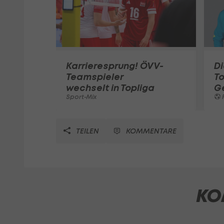
Karrieresprung! ÖVV-
Di
Teamspieler
T
wechselt in Topliga
G
Sport-Mix
F
TEILEN
KOMMENTARE
KO