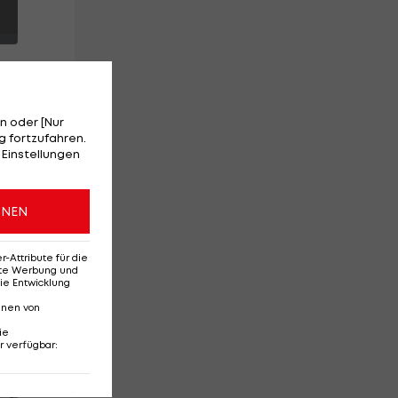
n oder [Nur
 fortzufahren.
 Einstellungen
rt.
ONEN
en
Attribute für die
erte Werbung und
ie Entwicklung
nnen von
ie
r verfügbar
:
Red-Bull-Rückkehr?
Ten