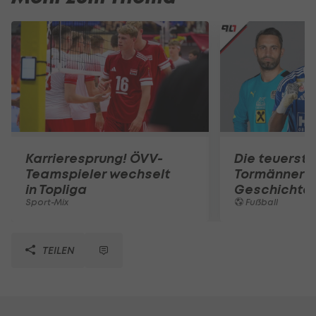
Karrieresprung! ÖVV-
Die teuerst
Teamspieler wechselt
Tormänner d
in Topliga
Geschichte
Sport-Mix
Fußball
TEILEN