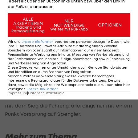
jederzeit über den Button links unten bzw. über den Link in
gibt es aber den ein oder anderen harten
der Fußzeile anpassen.
Zweikampf. Unter anderem trifft es Tomczyk, der
ALLE
am Weg durch das Feld von Roberto Mehri von
NUR
AKZEPTIEREN
OPTIONEN
NOTWENDIGE
Tracking und
der Piste gedrängt wird. Für den Spanier gibt es
Weiter mit PUR-Abo
Personalisierung
dafür eine Durchfahrtsstrafe.
Wir und
unsere
186
Partner
verarbeiten personenbezogene Daten, wie
Ihre IP-Adresse und Browser-Attribute für die folgenden Zwecke
:
Bitter verläuft das Rennen auch für Hockenheim-
Speichern von oder Zugriff auf Informationen auf einem Endgerät;
Personalisierte Werbung und Inhalte, Messung von Werbeleistung und
Sieger Augusto Farfus. Am Weg zu einem erneuten
der Performance von Inhalten, Zielgruppenforschung sowie Entwicklung
und Verbesserung von Angeboten
.
Spitzenplatz muss der Brasilianer seinen Boliden
Diese Zwecke können unter Umständen auch
:
Genaue Standortdaten
und Identifikation durch Scannen von Endgeräten
.
in Runde 66 wegen Problemen in der
Manche Partner verwenden für gewisse Zwecke berechtigtes
Interesse als Rechtsgrundlage für die Datenverarbeitung. Details
Gangschaltung und der Elektrik abstellen.
dazu, sowie die Möglichkeit Ihr Widerspruchsrecht auszuüben, sind hier
verfügbar
:
unsere
186
Partner
Impressum
|
Datenschutzrichtlinie
In der Fahrer-Wertung übernimmt Rockenfeller
mit dem Sieg die Führung, allerdings nur mit einem
Punkt Vorsprung auf Spengler.
Mehr zum Thema