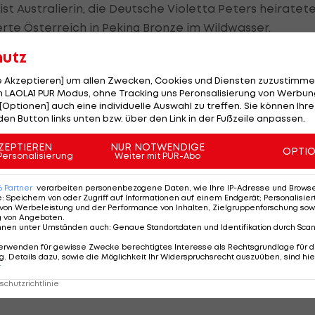
ist Australierin, die Deutsche Violetta Peters heiratet
rte Österreich in Peking Bronze im Wildwasser.
hutz
ein Großteil der erfolgreichsten heimischen
icht aus dem "System" kommen. Dem ÖOC, sowie den
le Akzeptieren] um allen Zwecken, Cookies und Diensten zuzustimme
 LAOLA1 PUR Modus, ohne Tracking uns Peronsalisierung von Werbung
nt.
[Optionen] auch eine individuelle Auswahl zu treffen. Sie können Ihre
den Button links unten bzw. über den Link in der Fußzeile anpassen.
ind diverse Reformpapiere geschrieben worden und
Vom nationalen Schulterschluss, das Förderungs-
ZEPTIEREN
NUR NOTWENDIGE
OPTI
Personalisierung
Weiter mit PUR-Abo
nd gezielt in einzelne Trainings-Gruppen und
, ist wenig zu sehen.
6
Partner
verarbeiten personenbezogene Daten, wie Ihre IP-Adresse und Browser-
e
:
Speichern von oder Zugriff auf Informationen auf einem Endgerät; Personalisi
von Werbeleistung und der Performance von Inhalten, Zielgruppenforschung sow
gnadenlos auf. Aber, so lange Sesselkleber und
g von Angeboten
.
nnen unter Umständen auch
:
Genaue Standortdaten und Identifikation durch Sca
hemalige ÖOC-Generalsekretär Heinz Jungwirth,
erwenden für gewisse Zwecke berechtigtes Interesse als Rechtsgrundlage für d
wig
, diverse Präsidenten der Dach- und Fachverbände,
. Details dazu, sowie die Möglichkeit Ihr Widerspruchsrecht auszuüben, sind hie
r
 und Vereins-Obmänner ihre Pfründe verwalten und sic
chutzrichtlinie
 herrscht hierzulande weiter Stillstand.