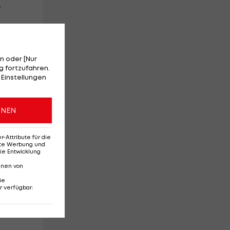
e
n oder [Nur
 fortzufahren.
 Einstellungen
ONEN
Attribute für die
erte Werbung und
ie Entwicklung
nnen von
ie
r verfügbar
:
h