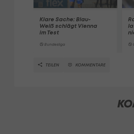
Klare Sache: Blau-
Ra
Weiß schlägt Vienna
la
im Test
n
Bundesliga
TEILEN
KOMMENTARE
KO