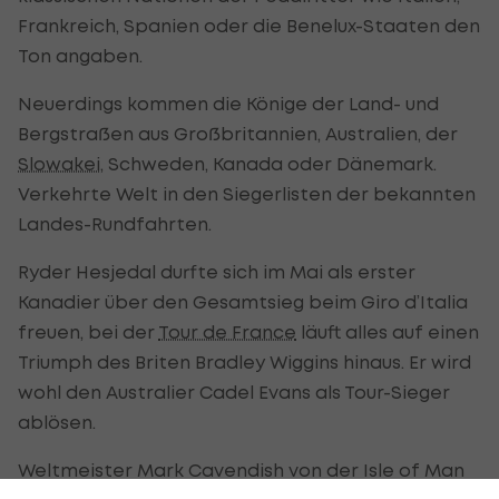
Frankreich, Spanien oder die Benelux-Staaten den
Ton angaben.
Neuerdings kommen die Könige der Land- und
Bergstraßen aus Großbritannien, Australien, der
Slowakei
, Schweden, Kanada oder Dänemark.
Verkehrte Welt in den Siegerlisten der bekannten
Landes-Rundfahrten.
Ryder Hesjedal durfte sich im Mai als erster
Kanadier über den Gesamtsieg beim Giro d’Italia
freuen, bei der
Tour de France
läuft alles auf einen
Triumph des Briten Bradley Wiggins hinaus. Er wird
wohl den Australier Cadel Evans als Tour-Sieger
ablösen.
Weltmeister Mark Cavendish von der Isle of Man