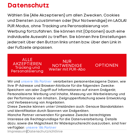
kämpft mit dem Slowaken Peter Sagan um den
Datenschutz
Titel des besten Sprinters und bei den Jung-Profis
Wählen Sie [Alle Akzeptieren] um allen Zwecken, Cookies
führt in Frankreich das Klassement aktuell der US-
und Diensten zuzustimmen oder [Nur Notwendige] im LAOLA1
Amerikaner Tejay van Garderen vor dem Esten
PUR Modus, ohne Tracking uns Peronsalisierung von
Werbung fortzufahren. Sie können mit [Optionen] auch eine
Rein Taaramae an.
individuelle Auswahl zu treffen. Sie können Ihre Einstellungen
jederzeit über den Button links unten bzw. über den Link in
Auch auf den Bergen kraxeln Fahrer aus Nationen,
der Fußzeile anpassen.
die im
Radsport
eher "exotisch" anmuten, ins
ALLE
Rampenlicht. Der Schwede Fredrik Kessiakoff
NUR
AKZEPTIEREN
OPTIONEN
NOTWENDIGE
Tracking und
trägt am Ruhetag und vor dem Ritt durch die
Weiter mit PUR-Abo
Personalisierung
französischen Alpen das berühmte weiße Trikot
Wir und
unsere
186
Partner
verarbeiten personenbezogene Daten, wie
mit den roten Punkten. Kessiakoff gewann im
Ihre IP-Adresse und Browser-Attribute für die folgenden Zwecke
:
Speichern von oder Zugriff auf Informationen auf einem Endgerät;
Vorjahr übrigens als erster Schwede die
Personalisierte Werbung und Inhalte, Messung von Werbeleistung und
der Performance von Inhalten, Zielgruppenforschung sowie Entwicklung
Österreich-Radrundfahrt.
und Verbesserung von Angeboten
.
Diese Zwecke können unter Umständen auch
:
Genaue Standortdaten
und Identifikation durch Scannen von Endgeräten
.
Dazu passt, dass heuer, bei der 64. Auflage des
Manche Partner verwenden für gewisse Zwecke berechtigtes
Interesse als Rechtsgrundlage für die Datenverarbeitung. Details
heimischen Klassikers, ein Däne die Nachfolge des
dazu, sowie die Möglichkeit Ihr Widerspruchsrecht auszuüben, sind hier
verfügbar
:
unsere
186
Partner
32-Jährigen antrat. Jakob Fuglsang sicherte sich
Impressum
|
Datenschutzrichtlinie