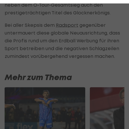
neben dem Ö-Tour-Gesamtsieg auch den
prestigeträchtigen Titel des Glocknerkönigs.
Bei aller Skepsis dem
Radsport
gegenüber
untermauert diese globale Neuausrichtung, dass
die Profis rund um den Erdball Werbung für ihren
Sport betreiben und die negativen Schlagzeilen
zumindest vorübergehend vergessen machen.
Mehr zum Thema