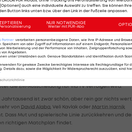
 LAOLA1 PUR Modus, ohne Tracking uns Peronsalisierung von Werbung
uf den Punkt funktionieren. Da sind dann auch
[Optionen] auch eine individuelle Auswahl zu treffen. Sie können Ihre
den Button links unten bzw. über den Link in der Fußzeile anpassen.
 Ergebnis ausgerichtetes Spiel erlaubt und willkommen.
n mehr zu gewinnen.
ZEPTIEREN
NUR NOTWENDIGE
OPTI
Personalisierung
Weiter mit PUR-Abo
als 24 Nationen ist quasi Pflicht, wobei dem einen od
6
Partner
verarbeiten personenbezogene Daten, wie Ihre IP-Adresse und Browser-
und er bei der UEFA am liebsten den Antrag stellen
e
:
Speichern von oder Zugriff auf Informationen auf einem Endgerät; Personalisi
von Werbeleistung und der Performance von Inhalten, Zielgruppenforschung sow
uf 48 Nationen aufgestockt wird.
g von Angeboten
.
nnen unter Umständen auch
:
Genaue Standortdaten und Identifikation durch Sca
en".
Marcel Sabitzer
, Stefan Ilsanker oder auch
Valenti
erwenden für gewisse Zwecke berechtigtes Interesse als Rechtsgrundlage für d
. Details dazu, sowie die Möglichkeit Ihr Widerspruchsrecht auszuüben, sind hie
empfohlen. Durchaus möglich, dass Routiniers wie
r
 Marco Janko (falls er keinen passenden Arbeitgeber
chutzrichtlinie
ter die EM-Ausscheidung nur via TV verfolgen wird.
 Jahrtausend ist zwar schön, aber rein gar nichts wert
kkehr von
David Alaba
, Veli Kavlak oder
Martin Harnik
. Dass Mut und spielerische Linie zurückkehren und de
n richtigen Matchplan findet.