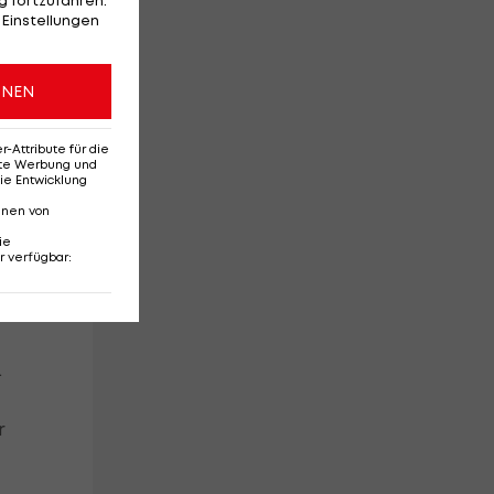
 fortzufahren.
 Einstellungen
ONEN
er
Attribute für die
erte Werbung und
ie Entwicklung
nnen von
no
ie
r verfügbar
:
.
r