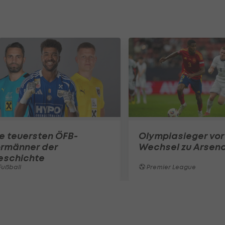
e teuersten ÖFB-
Olympiasieger vor
ormänner der
Wechsel zu Arsena
eschichte
ußball
Premier League