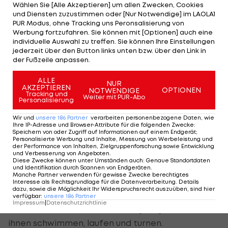
rechnen lernen, aber nicht einmal mehr 30
Wählen Sie [Alle Akzeptieren] um allen Zwecken, Cookies
Prozent betreiben aktiv Sport, von der längst
und Diensten zuzustimmen oder [Nur Notwendige] im LAOLA1
PUR Modus, ohne Tracking uns Peronsalisierung von
geforderten „täglichen Turnstunde“ im
Werbung fortzufahren. Sie können mit [Optionen] auch eine
Kindergarten und in den Pflichtschulen gar nicht
individuelle Auswahl zu treffen. Sie können Ihre Einstellungen
jederzeit über den Button links unten bzw. über den Link in
zu reden.
der Fußzeile anpassen.
Auch, weil es an geeignetem Lehrpersonal
ALLE
NUR
AKZEPTIEREN
OPTIONEN
mangelt, (ordentlich bezahlte!) Nachwuchstrainer
NOTWENDIGE
Tracking und
Weiter mit PUR-Abo
Personalisierung
so gut wie keine vorhanden sind und der Jugend
(Olympiasieger) die Vorbilder abhanden kommen.
Wir und
unsere
186
Partner
verarbeiten personenbezogene Daten, wie
Ihre IP-Adresse und Browser-Attribute für die folgenden Zwecke
:
Speichern von oder Zugriff auf Informationen auf einem Endgerät;
Herr Sportminister Darabos, Herr BSO-Chef
Personalisierte Werbung und Inhalte, Messung von Werbeleistung und
der Performance von Inhalten, Zielgruppenforschung sowie Entwicklung
Wittmann, die Zeit der Eitelkeiten und des
und Verbesserung von Angeboten
.
Diese Zwecke können unter Umständen auch
:
Genaue Standortdaten
politischen Hickhacks ist vorbei! Wenn sie weiter
und Identifikation durch Scannen von Endgeräten
.
Manche Partner verwenden für gewisse Zwecke berechtigtes
ihre Kindergarten-Spielchen spielen wollen, dann
Interesse als Rechtsgrundlage für die Datenverarbeitung. Details
dazu, sowie die Möglichkeit Ihr Widerspruchsrecht auszuüben, sind hier
begeben sie sich eben dorthin und lernen sie dem
verfügbar
:
unsere
186
Partner
Impressum
|
Datenschutzrichtlinie
Nachwuchs Purzelbäume schlagen, gehen sie mit
ihnen schwimmen, laufen und turnen.