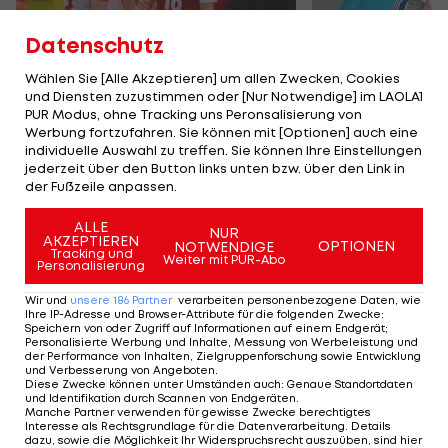
Datenschutz
Wählen Sie [Alle Akzeptieren] um allen Zwecken, Cookies
und Diensten zuzustimmen oder [Nur Notwendige] im LAOLA1
Karrieresprung! ÖVV-
Die teuerst
PUR Modus, ohne Tracking uns Peronsalisierung von
Teamspieler wechselt
Tormänner d
Werbung fortzufahren. Sie können mit [Optionen] auch eine
in Topliga
Geschichte
individuelle Auswahl zu treffen. Sie können Ihre Einstellungen
jederzeit über den Button links unten bzw. über den Link in
Sport-Mix
Fußball
der Fußzeile anpassen.
ALLE
NUR
TEILEN
AKZEPTIEREN
OPTIONEN
NOTWENDIGE
Tracking und
Weiter mit PUR-Abo
Personalisierung
Wir und
unsere
186
Partner
verarbeiten personenbezogene Daten, wie
Ihre IP-Adresse und Browser-Attribute für die folgenden Zwecke
:
Speichern von oder Zugriff auf Informationen auf einem Endgerät;
KOMMENTARE
Personalisierte Werbung und Inhalte, Messung von Werbeleistung und
der Performance von Inhalten, Zielgruppenforschung sowie Entwicklung
und Verbesserung von Angeboten
.
Diese Zwecke können unter Umständen auch
:
Genaue Standortdaten
und Identifikation durch Scannen von Endgeräten
.
Manche Partner verwenden für gewisse Zwecke berechtigtes
Interesse als Rechtsgrundlage für die Datenverarbeitung. Details
dazu, sowie die Möglichkeit Ihr Widerspruchsrecht auszuüben, sind hier